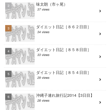
味太朗（市ヶ尾）
37 views
ダイエット日記［８６２日目］
34 views
ダイエット日記［８５８日目］
33 views
ダイエット日記［８５４日目］
29 views
沖縄子連れ旅行記2014【3日目】
28 views