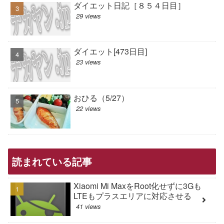
ダイエット日記［８５４日目］
29 views
ダイエット[473日目]
23 views
おひる（5/27）
22 views
読まれている記事
Xiaomi Mi MaxをRoot化せずに3Gも
LTEもプラスエリアに対応させる
41 views