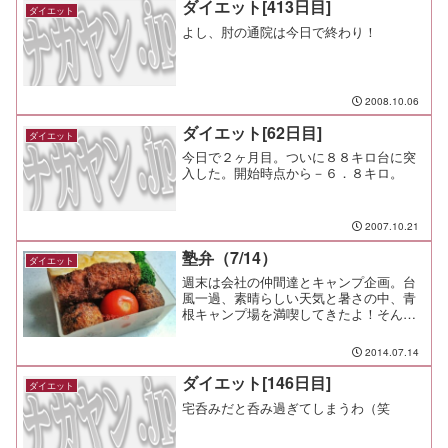
ダイエット[413日目]
ダイエット
よし、肘の通院は今日で終わり！
2008.10.06
ダイエット[62日目]
ダイエット
今日で２ヶ月目。ついに８８キロ台に突
入した。開始時点から－６．８キロ。
2007.10.21
塾弁（7/14）
ダイエット
週末は会社の仲間達とキャンプ企画。台
風一過、素晴らしい天気と暑さの中、青
根キャンプ場を満喫してきたよ！そんな
疲れた翌日だけど、元気に上の子の朝練
にお付き合い。軽く走って球拾いして、
2014.07.14
弁当は自分の分までは作れなかったので
塾弁だけ。白身魚のフライ...
ダイエット[146日目]
ダイエット
宅呑みだと呑み過ぎてしまうわ（笑