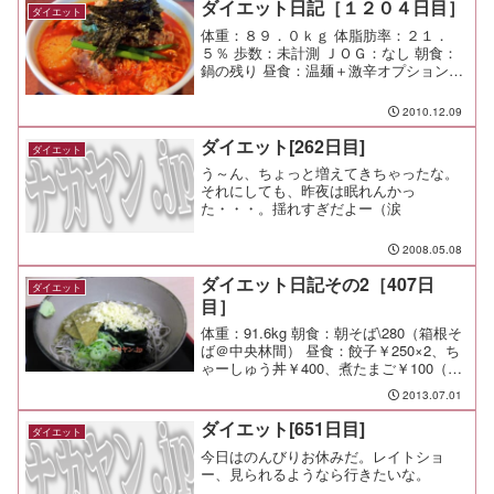
ダイエット日記［１２０４日目］
ダイエット
体重：８９．０ｋｇ 体脂肪率：２１．
５％ 歩数：未計測 ＪＯＧ：なし 朝食：
鍋の残り 昼食：温麺＋激辛オプション＋
歓迎会（壱語屋＠市が尾）￥１８００ 夕
食：パーティーコース（ラジーズ＠市が
2010.12.09
尾）￥３７００ 間食： メモ：辛すぎてお
腹が痛いでし...
ダイエット[262日目]
ダイエット
う～ん、ちょっと増えてきちゃったな。
それにしても、昨夜は眠れんかっ
た・・・。揺れすぎだよー（涙
2008.05.08
ダイエット日記その2［407日
ダイエット
目］
体重：91.6kg 朝食：朝そば\280（箱根そ
ば＠中央林間） 昼食：餃子￥250×2、ち
ゃーしゅう丼￥400、煮たまご￥100（と
んとん＠星川） 夕食：送別会（イアス＠
2013.07.01
横浜） 間食： 運動：朝Jog-4.3km/28min
メモ：
ダイエット[651日目]
ダイエット
今日はのんびりお休みだ。レイトショ
ー、見られるようなら行きたいな。