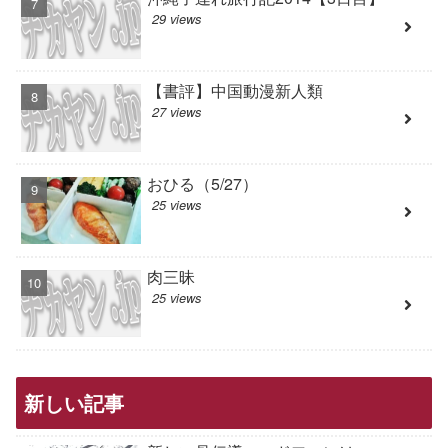
29 views
【書評】中国動漫新人類
27 views
おひる（5/27）
25 views
肉三昧
25 views
新しい記事