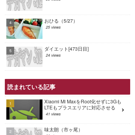
おひる（5/27）
25 views
ダイエット[473日目]
24 views
読まれている記事
Xiaomi Mi MaxをRoot化せずに3Gも
LTEもプラスエリアに対応させる
41 views
味太朗（市ヶ尾）