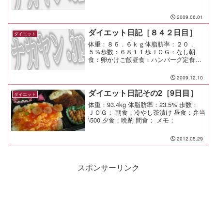
2009.06.01
ダイエット日記［８４２日目］
ダイエット
体重：８６．６ｋｇ体脂肪率：２０．
５％歩数：６８１１歩ＪＯＧ：なし朝
食：卵かけご飯昼食：ハンバーグ定食
（）￥６８０夕食：弥太郎（あざみ野）
間食：メモ：
2009.12.10
ダイエット日記その2［9日目］
ダイエット
体重：93.4kg 体脂肪率：23.5% 歩数：
ＪＯＧ： 朝食：冷やし茶漬け 昼食：弁当
\500 夕食：晩酌 間食： メモ：
2012.05.29
スポンサーリンク