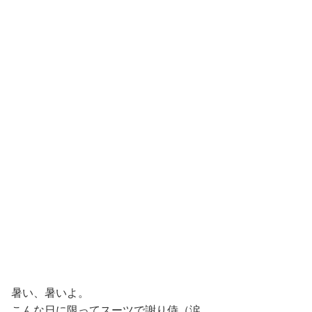
暑い、暑いよ。
こんな日に限ってスーツで謝り侍（涙