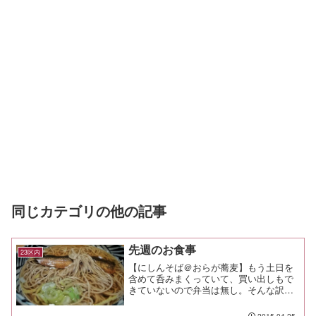
同じカテゴリの他の記事
先週のお食事
23区内
【にしんそば＠おらが蕎麦】もう土日を
含めて呑みまくっていて、買い出しもで
きていないので弁当は無し。そんな訳
で、今日はにしんそば。 甘塩っぱく煮
た鰊と、蕎麦は良い組み合わせだ。【パ
2015.04.25