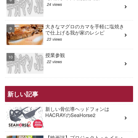
24 views
大きなマグロのカマを手軽に塩焼き
で仕上げる我が家のレシピ
23 views
授業参観
22 views
新しい記事
新しい骨伝導ヘッドフォンは
HACRAYのSeaHorse2
【映画評】プロジェクト・ヘイル・