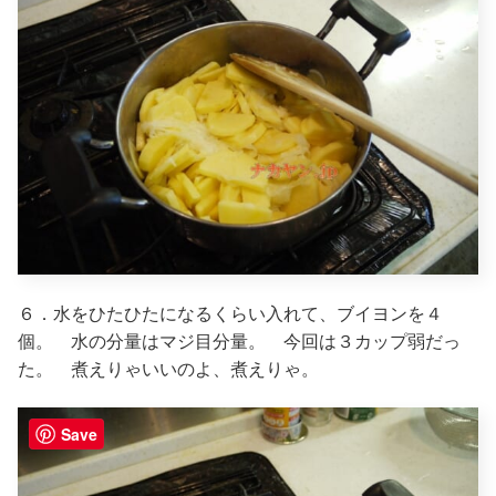
６．水をひたひたになるくらい入れて、ブイヨンを４
個。 水の分量はマジ目分量。 今回は３カップ弱だっ
た。 煮えりゃいいのよ、煮えりゃ。
Save