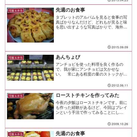
パ弁当】そんな日でも子供の弁当はちゃ
んと作るんだぜぇ。塾弁と違...
先週のお食事
宅飯＆弁当
タブレットのアルバムを見ると食事の写
真ばかりなんだけど、どれもが見ると味
を思い出すような写真ばかりで、海外旅
行を含めて食事って良い思い出になるん
だな、としみじみ思ふ今日この頃。
2015.09.09
あんちょび
宅飯＆弁当
アンチョビを使った料理を良く作るの
で、我が家にアンチョビは欠かせな
い。 常にある程度の量のストックが無
いと不安になってしまう（笑そんな我が
家なので、久しぶりに行ったコストコで
2012.06.11
売ってたこのアンチョビ、100gあたり
240円とかなりお得！ 思わ...
ローストチキンを作ってみた
宅飯＆弁当
今夜の夕飯はローストチキンです。前に
も作った経験があるけど、今回はブレイ
ンという手法で作ってみることにし
た。 ５％食塩水＋ハーブ類で調味した
漬け汁に漬け込み、それを焼くだけとい
2009.10.26
うもの。 燻製のピックル液作りと似た
手法だね。鶏は近畿食鶏からの...
先週のお食事
宅飯＆弁当