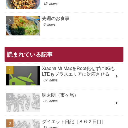
12 views
先週のお食事
6 views
読まれている記事
Xiaomi Mi MaxをRoot化せずに3Gも
LTEもプラスエリアに対応させる
37 views
味太朗（市ヶ尾）
35 views
ダイエット日記［８６２日目］
31 views