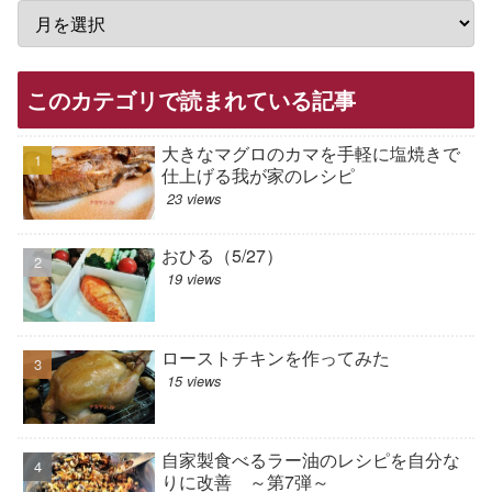
このカテゴリで読まれている記事
大きなマグロのカマを手軽に塩焼きで
仕上げる我が家のレシピ
23 views
おひる（5/27）
19 views
ローストチキンを作ってみた
15 views
自家製食べるラー油のレシピを自分な
りに改善 ～第7弾～