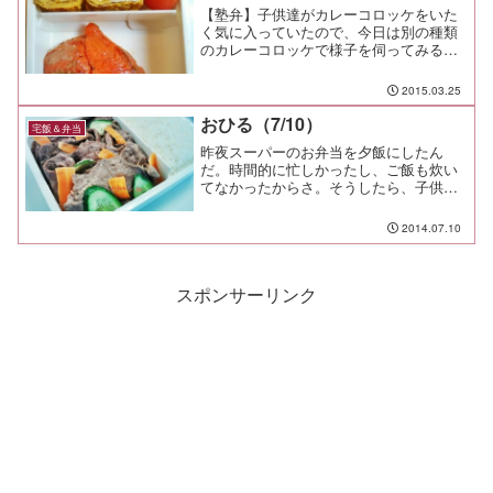
【塾弁】子供達がカレーコロッケをいた
く気に入っていたので、今日は別の種類
のカレーコロッケで様子を伺ってみるこ
とにした。
2015.03.25
おひる（7/10）
宅飯＆弁当
昨夜スーパーのお弁当を夕飯にしたん
だ。時間的に忙しかったし、ご飯も炊い
てなかったからさ。そうしたら、子供達
が付け合わせの野菜と卵焼きを残して、
パパのと違って不味い！とのたまう。弁
2014.07.10
当作り冥利に尽きる話だ。 益々頑張ら
ねば（笑そんな翌日の塾弁は...
スポンサーリンク