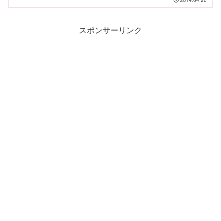
るってものさ。そんな今日の塾弁はコレ
だ。唐揚げ、鮭の西京漬け...
スポンサーリンク