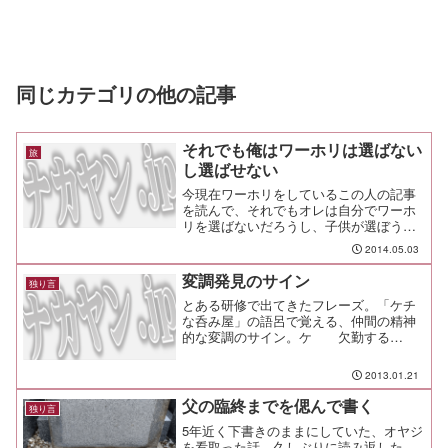
同じカテゴリの他の記事
それでも俺はワーホリは選ばない
旅
し選ばせない
今現在ワーホリをしているこの人の記事
を読んで、それでもオレは自分でワーホ
リを選ばないだろうし、子供が選ぼうと
したら反対するなぁと思ったのでメモ。
2014.05.03
客観的に見て、ワーホリより世界一周の
方がヌルい（あしたはもっと遠くへいこ
変調発見のサイン
独り言
う）まぁ、「釣り記事に見...
とある研修で出てきたフレーズ。「ケチ
な呑み屋」の語呂で覚える、仲間の精神
的な変調のサイン。ケ 欠勤する
チ 遅刻するナ 泣き言を言う
ノ 能率が下がる、忘れがちになる
2013.01.21
ミ ミスをするヤ 辞めたいと言い
出すもちろん、そうなる前に気付けば...
父の臨終までを偲んで書く
独り言
5年近く下書きのままにしていた、オヤジ
を看取った話。久しぶりに読み返した