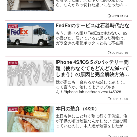
ら、なんか吹っ切れた思いになったの
で、故人を偲んでここに書き残す。
2023.01.04
FedExのサービスは石器時代だな
独り言
もう、選べる限りFedExは使わない。ぬ
か喜びだ。届いていると思った荷物は、
ガラ空きの宅配ボックスと共に不在票だ
けが残されていた。再配達はカスタマー
サービスに電話をしろと書いてある。そ
2014.09.10
もそも、不在票には 「 ガイダンスの
iPhone 4S/iOS 5 のバッテリー問
何番を押せ、次は何番...
独り言
題（使わなくてもどんどん減って
しまう）の原因と完全解決方法 |
iPhone 研究室（iPadもね）
我が家にも一台あるから試してみよう。
って言うか、治してよアップルさ
ん！//iphone-lab.net/archives/145328
2011.12.06
本日の塾弁（4/20）
独り言
土日も休むこと無く塾に行く子供達。俺
が子供の頃は勉強なんかしないで遊び回
っていたのに、本人達が勉強をしたがる
という。凄い。 凄いよ、君たちは。子
供達が頑張るから、パパやママも頑張れ
2014.04.20