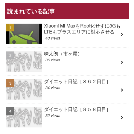
読まれている記事
Xiaomi Mi MaxをRoot化せずに3Gも
LTEもプラスエリアに対応させる
40 views
味太朗（市ヶ尾）
36 views
ダイエット日記［８６２日目］
34 views
ダイエット日記［８５８日目］
32 views