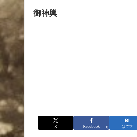
御神輿
X
Facebook
はてブ
0