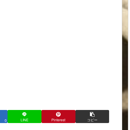
LINE
Pinterest
コピー
0