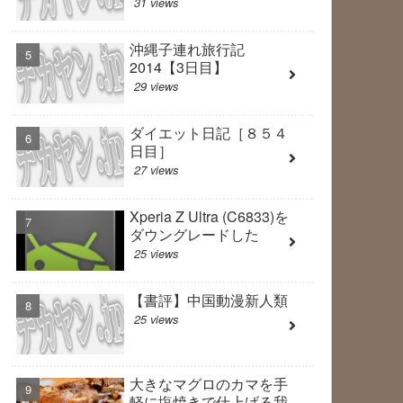
31 views
沖縄子連れ旅行記
2014【3日目】
29 views
ダイエット日記［８５４
日目］
27 views
Xperia Z Ultra (C6833)を
ダウングレードした
25 views
【書評】中国動漫新人類
25 views
大きなマグロのカマを手
軽に塩焼きで仕上げる我