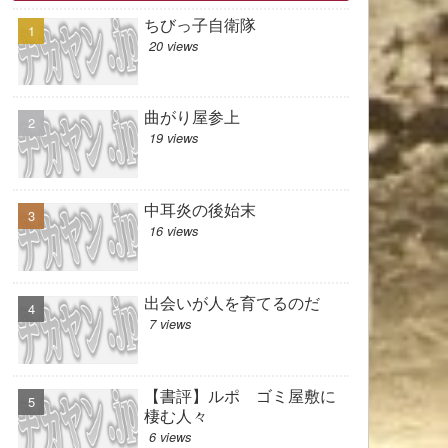
ちびっ子自衛隊
20 views
曲がり屋参上
19 views
中耳炎の後始末
16 views
出会いが人を育てるのだ
7 views
【書評】ルポ ゴミ屋敷に
棲む人々
6 views