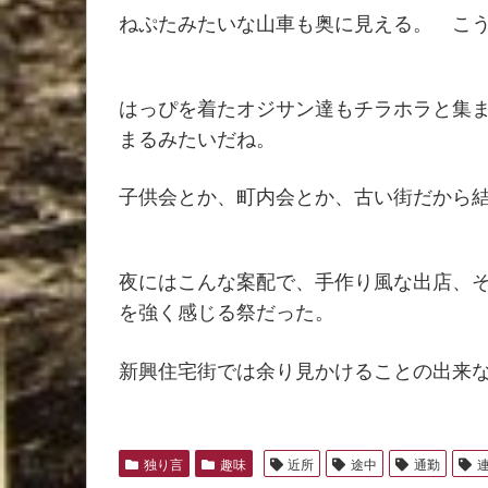
ねぷたみたいな山車も奥に見える。 こ
はっぴを着たオジサン達もチラホラと集
まるみたいだね。
子供会とか、町内会とか、古い街だから
夜にはこんな案配で、手作り風な出店、
を強く感じる祭だった。
新興住宅街では余り見かけることの出来
独り言
趣味
近所
途中
通勤