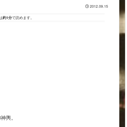
2012.09.15
は
約1分
で読めます。
御神輿。