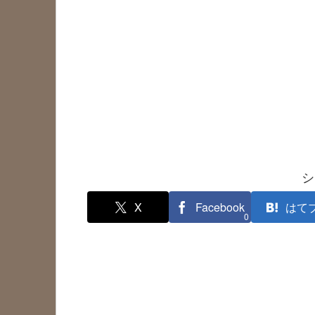
シ
X
Facebook
はて
0