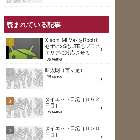
読まれている記事
Xiaomi Mi MaxをRoot化
せずに3GもLTEもプラス
エリアに対応させる
38 views
味太朗（市ヶ尾）
35 views
ダイエット日記［８６２
日目］
33 views
ダイエット日記［８５８
日目］