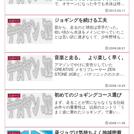
で、オサーンになった今でも水泳は得意
だし、やっぱり大好きだ。そんなオレが
2013.03.11
待ち望んだ製品が出た。ヘッドホン一体
型のソニーのWalkmanなんだが、な、
ジョギングを続ける工夫
スポーツ
な、なんと、防水仕様で...
昔から、走るのと球技は苦手だった。
幼い頃から水泳をメインにやっていたこ
とは言い訳に過ぎなくて、少年野球も好
きでもなく、上手でもなく、陸上競技も
同様だった。 人より良かったのは体操
2009.08.21
くらいかな。 バランス感覚はピカイチ
だったし、鉄棒の上を綱渡...
音楽と走る。 より楽しく早く。
スポーツ
アマゾンでやけに安売りしていた
CREATIVE メモリプレーヤー ZEN
STONE 2GBと、パナソニックのスポ-ツ
クリツプヘッドホンを使っている。
ZEN STONEは僅か２４ｇなので、頭に
2009.12.24
巻いたタオルにクリップで引っかけて使
っている。...
初めてのジョギングコース選び
スポーツ
まず、走ることが苦にならなくなる仕組
み作りの重要性は、以前のエントリ「う
まく波に乗れたジョギング」で書い
た。 でも、仕組み化だけじゃなくて、
ヤル気を維持することができるように環
2009.11.05
境を整えることも重要です。そのヤル気
を維持するために工夫したこと...
昼ジョグは気持ちよく地域密着
スポーツ