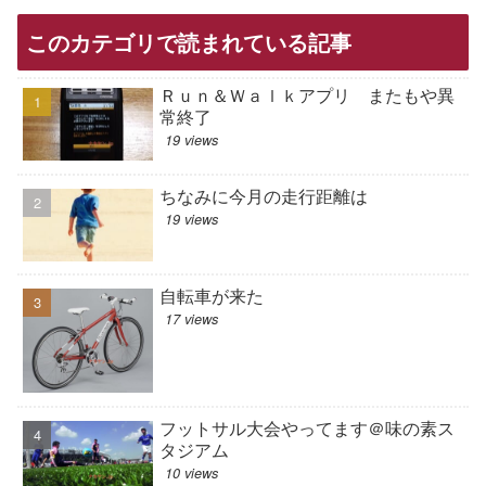
このカテゴリで読まれている記事
Ｒｕｎ＆Ｗａｌｋアプリ またもや異
常終了
19 views
ちなみに今月の走行距離は
19 views
自転車が来た
17 views
フットサル大会やってます＠味の素ス
タジアム
10 views