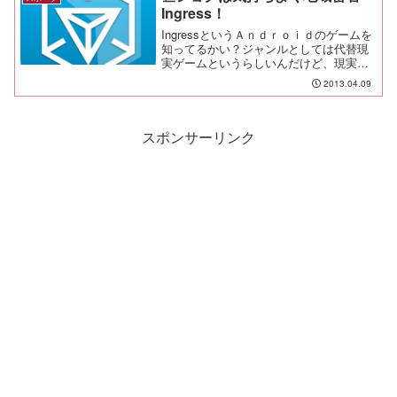
Ingress！
IngressというＡｎｄｒｏｉｄのゲームを
知ってるかい？ジャンルとしては代替現
実ゲームというらしいんだけど、現実の
世界にある何か・・・像とかモニュメン
2013.04.09
ト、特徴的な建造物とか・・・にポータ
ルと呼ばれる目印が設置されていて、そ
こを敵と味方に分...
スポンサーリンク