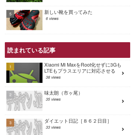
新しい靴を買ってみた
6 views
読まれている記事
Xiaomi Mi MaxをRoot化せずに3Gも
LTEもプラスエリアに対応させる
38 views
味太朗（市ヶ尾）
35 views
ダイエット日記［８６２日目］
33 views