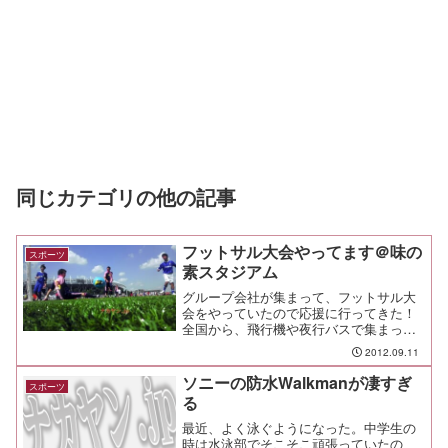
同じカテゴリの他の記事
フットサル大会やってます＠味の
スポーツ
素スタジアム
グループ会社が集まって、フットサル大
会をやっていたので応援に行ってきた！
全国から、飛行機や夜行バスで集まった
2,000人以上の仲間達が、炎天下のフット
2012.09.11
サルコートを走り回る。アミノバイタル
フィールドを6面のフットサルコートに分
ソニーの防水Walkmanが凄すぎ
スポーツ
けて、それぞれで...
る
最近、よく泳ぐようになった。中学生の
時は水泳部でそこそこ頑張っていたの