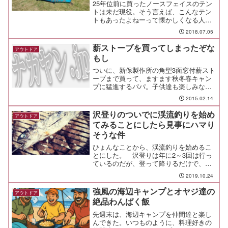
25年位前に買ったノースフェイスのテン
トは未だ現役。そう言えば、こんなテン
トもあったよねーって懐かしくなる人
は、相当のベテラン（笑
2018.07.05
薪ストーブを買ってしまったぞな
アウトドア
もし
ついに、新保製作所の角型3面窓付薪スト
ーブまで買って、ますます秋冬春キャン
プに猛進するパパ。子供達も楽しみな薪
ストーブはコレだ！
2015.02.14
沢登りのついでに渓流釣りを始め
アウトドア
てみることにしたら見事にハマり
そうな件
ひょんなことから、渓流釣りを始めるこ
とにした。 沢登りは年に2～3回は行っ
ているのだが、登って降りるだけで、そ
こから釣りとかには発展しないまま今に
2019.10.24
至っていたんだが、釣り好きの友人と地
方の沢を訪れて、渓流釣りも面白そうだ
強風の海辺キャンプとオヤジ達の
アウトドア
なーと改めて実感。一念...
絶品わんぱく飯
先週末は、海辺キャンプを仲間達と楽し
んできた。いつものように、料理好きの