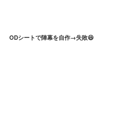
ODシートで陣幕を自作→失敗😆