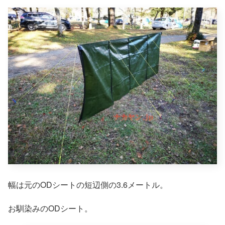
幅は元のODシートの短辺側の3.6メートル。
お馴染みのODシート。