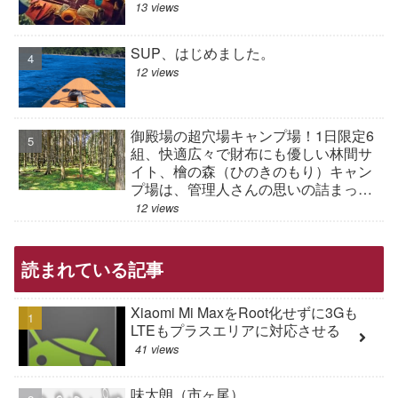
13 views
SUP、はじめました。
12 views
御殿場の超穴場キャンプ場！1日限定6
組、快適広々で財布にも優しい林間サ
イト、檜の森（ひのきのもり）キャン
プ場は、管理人さんの思いの詰まった
現在進行形のキャンプ場だった
12 views
読まれている記事
Xiaomi Mi MaxをRoot化せずに3Gも
LTEもプラスエリアに対応させる
41 views
味太朗（市ヶ尾）