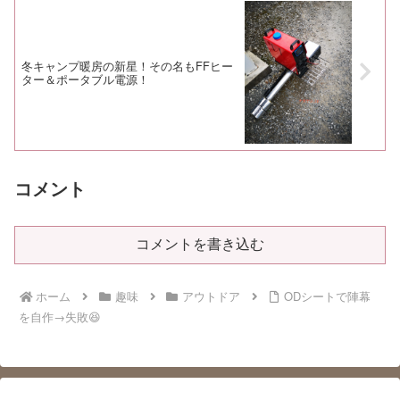
冬キャンプ暖房の新星！その名もFFヒー
ター＆ポータブル電源！
コメント
コメントを書き込む
ホーム
趣味
アウトドア
ODシートで陣幕
を自作→失敗😆