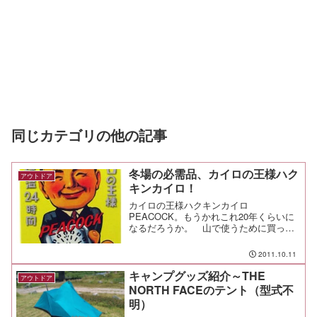
同じカテゴリの他の記事
冬場の必需品、カイロの王様ハク
アウトドア
キンカイロ！
カイロの王様ハクキンカイロ
PEACOCK。もうかれこれ20年くらいに
なるだろうか。 山で使うために買って
以来、長いこと愛用しているがこれは本
当に素晴らしい。 ベンジンと白金の化
2011.10.11
学反応を利用しているので、火を使わな
いから安全な携帯懐炉だ。使...
キャンプグッズ紹介～THE
アウトドア
NORTH FACEのテント（型式不
明）