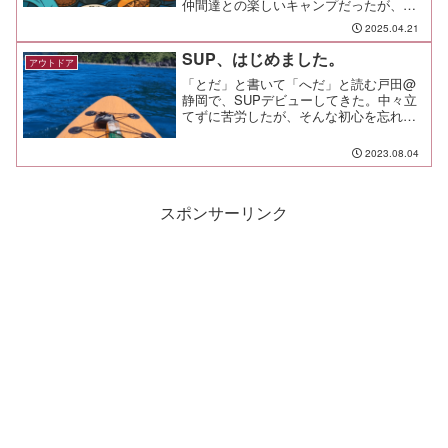
仲間達との楽しいキャンプだったが、料
理とともに過酷さを楽しむキャンプにも
2025.04.21
なった。まぁ聞いてくれい。
SUP、はじめました。
アウトドア
「とだ」と書いて「へだ」と読む戸田@
静岡で、SUPデビューしてきた。中々立
てずに苦労したが、そんな初心を忘れな
いためのメモ。
2023.08.04
スポンサーリンク