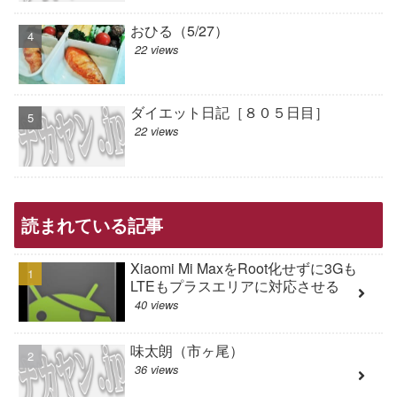
おひる（5/27）
22 views
ダイエット日記［８０５日目］
22 views
読まれている記事
Xiaomi Mi MaxをRoot化せずに3Gも
LTEもプラスエリアに対応させる
40 views
味太朗（市ヶ尾）
36 views