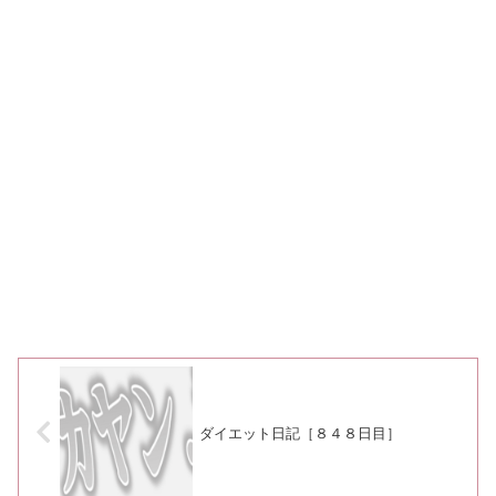
ダイエット日記［８４８日目］