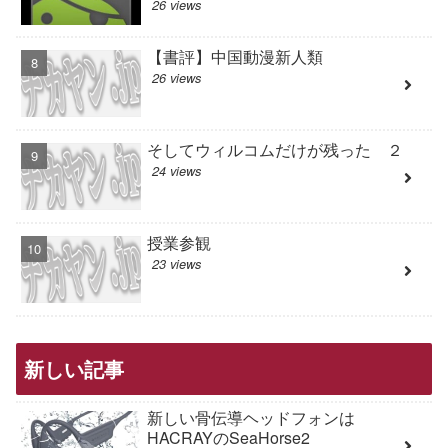
26 views
【書評】中国動漫新人類
26 views
そしてウィルコムだけが残った ２
24 views
授業参観
23 views
新しい記事
新しい骨伝導ヘッドフォンは
HACRAYのSeaHorse2