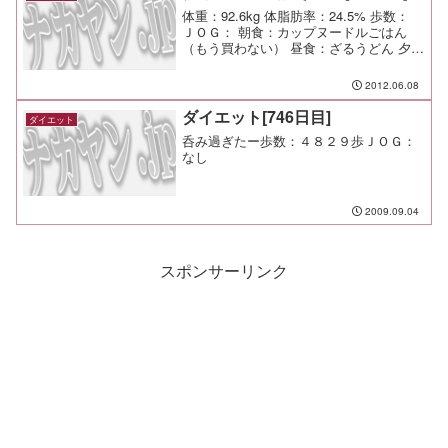
体重：92.6kg 体脂肪率：24.5% 歩数：
ＪＯＧ： 朝食：カップヌードルごはん
（もう買わない） 昼食：ざるうどん 夕
食： 間食： メモ：昨日は午後から急速に
体調不良（たぶん風邪）になったけど、
2012.06.08
たっぷり休んでかなり復活。
ダイエット[746日目]
ダイエット
呑み過ぎたー歩数：４８２９歩ＪＯＧ：
なし
2009.09.04
スポンサーリンク