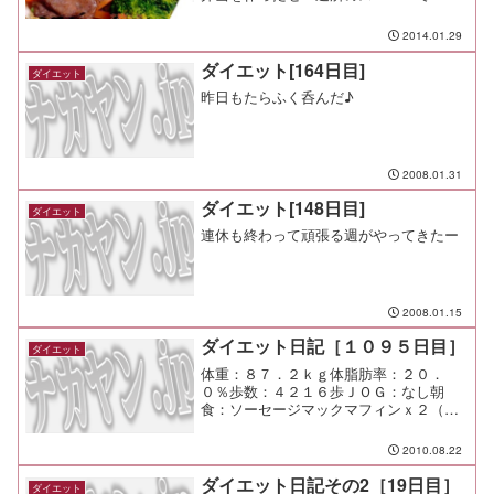
引だった厚切りの牛タンを塩焼きして、
弁当用に丁寧にキッチンペーパーで油を
2014.01.29
拭って弁当箱へ。ブロッコリーと人参は
温野菜で、レタスもたっ...
ダイエット[164日目]
ダイエット
昨日もたらふく呑んだ♪
2008.01.31
ダイエット[148日目]
ダイエット
連休も終わって頑張る週がやってきたー
2008.01.15
ダイエット日記［１０９５日目］
ダイエット
体重：８７．２ｋｇ体脂肪率：２０．
０％歩数：４２１６歩ＪＯＧ：なし朝
食：ソーセージマックマフィンｘ２（マ
クドナルド＠市が尾）￥２００昼食：か
き揚げ卵とじ丼夕食：多摩川花火大会間
2010.08.22
食：メモ：暑い中がんばった皆に冷え冷
えした酒を差し入れ。 喜んで...
ダイエット日記その2［19日目］
ダイエット