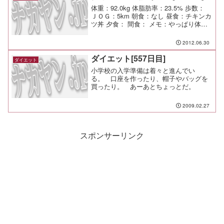
体重：92.0kg 体脂肪率：23.5% 歩数：
ＪＯＧ：5km 朝食：なし 昼食：チキンカ
ツ丼 夕食： 間食： メモ：やっぱり体を
動かして汗かくのは気持ち良いなー！
2012.06.30
ダイエット[557日目]
ダイエット
小学校の入学準備は着々と進んでい
る。 口座を作ったり、帽子やバッグを
買ったり。 あーあとちょっとだ。
2009.02.27
スポンサーリンク