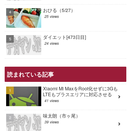
おひる（5/27）
25 views
ダイエット[473日目]
24 views
読まれている記事
Xiaomi Mi MaxをRoot化せずに3Gも
LTEもプラスエリアに対応させる
41 views
味太朗（市ヶ尾）
39 views