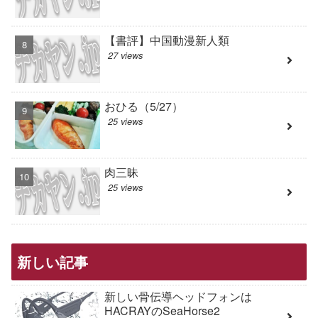
【書評】中国動漫新人類
27 views
おひる（5/27）
25 views
肉三昧
25 views
新しい記事
新しい骨伝導ヘッドフォンは
HACRAYのSeaHorse2