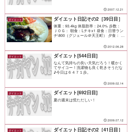
2007.12.21
ダイエット日記その2［39日目］
ダイエット
体重：93.4kg 体脂肪率：24.0% 歩数：
ＪＯＧ： 朝食：Lチキx1 昼食：日替ラン
チ\800（グジェール＠天王町） 夕食： 間
食： メモ：
2012.06.28
ダイエット[544日目]
ダイエット
なんて気持ちの良い天気だろう！暖かく
てサイコー！洗濯物も良く乾きそうだな
♪今日は６４７１歩。
2009.02.14
ダイエット[692日目]
ダイエット
夏の週末は慌ただしい！
2009.07.12
ダイエット日記その2［41日目］
ダイエット