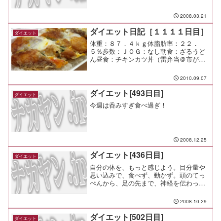
2008.03.21
ダイエット日記［１１１１日目］
ダイエット
体重：８７．４ｋｇ体脂肪率：２２．
５％歩数：ＪＯＧ：なし朝食：ざるうど
ん昼食：チキンカツ丼（雷弁当＠市が
尾）￥３５０夕食：３社懇親会（串蔵＠
市が尾）間食：メモ：近所の弁当屋のチ
2010.09.07
キンカツ丼が１００倍旨いけど、３５０
円で配達込なら価格相応か？
ダイエット[493日目]
ダイエット
今週は呑みすぎ食べ過ぎ！
2008.12.25
ダイエット[436日目]
ダイエット
自分の体を、もっと感じよう。目分量や
思い込みで、食べず、動かず。頭のてっ
ぺんから、足の先まで、神経を伝わって
くる情報を感じよう。
2008.10.29
ダイエット[502日目]
ダイエット