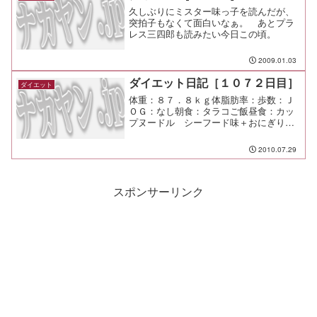
久しぶりにミスター味っ子を読んだが、
突拍子もなくて面白いなぁ。 あとプラ
レス三四郎も読みたい今日この頃。
2009.01.03
ダイエット日記［１０７２日目］
ダイエット
体重：８７．８ｋｇ体脂肪率：歩数：Ｊ
ＯＧ：なし朝食：タラコご飯昼食：カッ
プヌードル シーフード味＋おにぎりｘ
１夕食：恵比寿でちょろっと、渋谷でち
ょろっと。 充実したひととき。間食：
2010.07.29
メモ：今日は雨かー いくぶん涼しく感
じるね。
スポンサーリンク