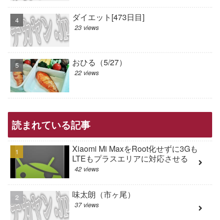
ダイエット[473日目]
23 views
おひる（5/27）
22 views
読まれている記事
Xiaomi Mi MaxをRoot化せずに3Gも
LTEもプラスエリアに対応させる
42 views
味太朗（市ヶ尾）
37 views