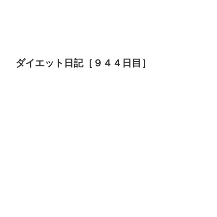
ダイエット日記［９４４日目］