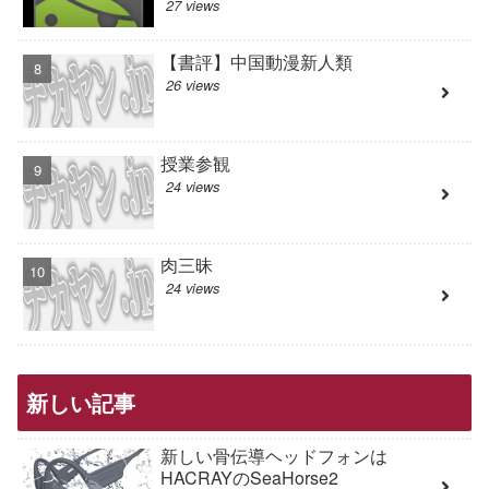
27 views
【書評】中国動漫新人類
26 views
授業参観
24 views
肉三昧
24 views
新しい記事
新しい骨伝導ヘッドフォンは
HACRAYのSeaHorse2