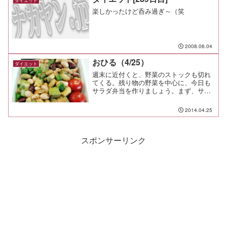
ダイエット
楽しかったけど呑み過ぎ～（笑
2008.06.04
おひる（4/25）
ダイエット
週末に近付くと、野菜のストックも切れ
てくる。残り物の野菜を中心に、今日も
サラダ弁当を作りましょう。まず、サラ
ダ用の豆の水煮があったのでそれ。フジ
ッコ謹製。 80円くらいなので、いくつ
2014.04.25
か買っておくと便利。他にはブロッコリ
の茎、アスパラ、アボカ...
スポンサーリンク