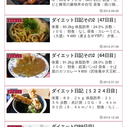
ビと舞茸の麻辣丼＠自宅 昼食：残り物あ
れこれ 夕食：隣家と呑み＠自宅 間食：
2012.09.30
メモ：肉離れのリハビリを開始。 まず
は3kmをゆっくりと走って、徐...
ダイエット日記その2［47日目］
ダイエット
体重：93.2kg 体脂肪率：24.5% 歩数：
ＪＯＧ： 朝食：なし 昼食：カレーうどん
（大盛）￥480（麦まる＠YBP） 夕食：
間食： メモ：
2012.07.06
ダイエット日記その2［64日目］
ダイエット
体重：91.2kg 体脂肪率：28.0% 歩数：
ＪＯＧ： 朝食：総菜パンx2 昼食：そば
屋のカツカレー￥800（匠味庵＠天王町）
夕食：子供達の残り物 間食： メモ：
2012.07.23
ダイエット日記［１２２４日目］
ダイエット
体重：８９．２ｋｇ 体脂肪率：２１．
５％ 歩数：未計測 ＪＯＧ：９．４ｋｍ
６１分（９．４ｋｍ／ｈ） 朝食：ちくわ
天蕎麦（しぶそば＠市が尾）￥４００ 昼
食：濱やセット（横濱屋＠市が尾）￥６
2010.12.29
８０ 夕食：なし 間食： メモ：少し厚着
をして体を暖...
ダイエット[289日目]