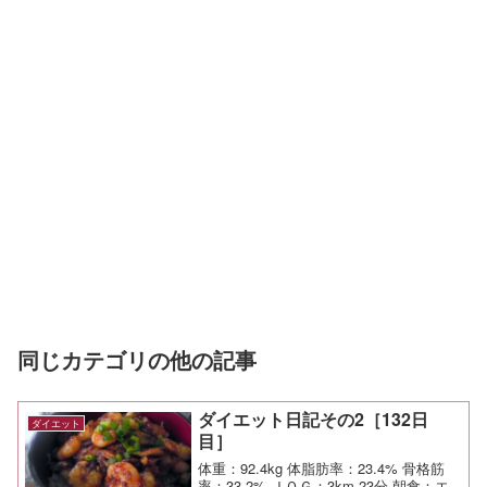
同じカテゴリの他の記事
ダイエット日記その2［132日
ダイエット
目］
体重：92.4kg 体脂肪率：23.4% 骨格筋
率：33.2% ＪＯＧ：3km 23分 朝食：エ