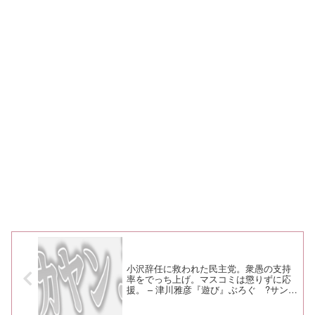
小沢辞任に救われた民主党。衆愚の支持
率をでっち上げ。マスコミは懲りずに応
援。 – 津川雅彦『遊び』ぶろぐ ?サンタ
の隠れ家?