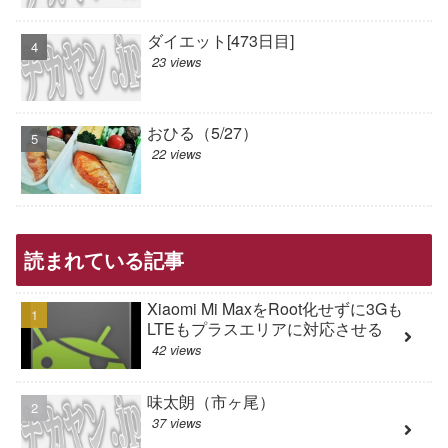
ダイエット[473日目]
23 views
おひる（5/27）
22 views
読まれている記事
Xiaomi Mi MaxをRoot化せずに3Gも
LTEもプラスエリアに対応させる
42 views
味太朗（市ヶ尾）
37 views