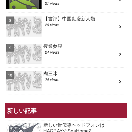
27 views
【書評】中国動漫新人類
26 views
授業参観
24 views
肉三昧
24 views
新しい記事
新しい骨伝導ヘッドフォンは
HACRAYのSeaHorse2