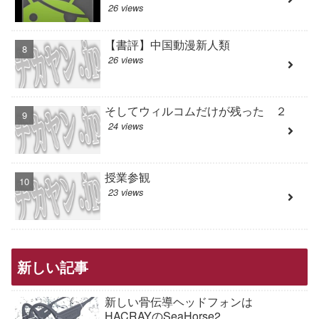
26 views
【書評】中国動漫新人類
26 views
そしてウィルコムだけが残った ２
24 views
授業参観
23 views
新しい記事
新しい骨伝導ヘッドフォンは
HACRAYのSeaHorse2