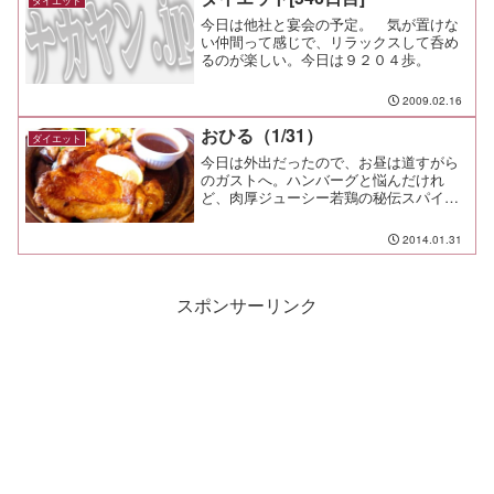
ダイエット
今日は他社と宴会の予定。 気が置けな
い仲間って感じで、リラックスして呑め
るのが楽しい。今日は９２０４歩。
2009.02.16
おひる（1/31）
ダイエット
今日は外出だったので、お昼は道すがら
のガストへ。ハンバーグと悩んだけれ
ど、肉厚ジューシー若鶏の秘伝スパイス
グリル＋ライス＋スープ（日替わり＆お
代わり自由）￥880にした。商品名通り
2014.01.31
の、肉厚でジューシーな鶏肉に、ピリっ
としたスパイスとガーリッ...
スポンサーリンク