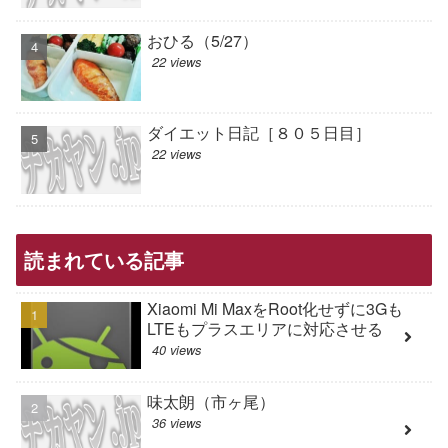
おひる（5/27）
22 views
ダイエット日記［８０５日目］
22 views
読まれている記事
Xiaomi Mi MaxをRoot化せずに3Gも
LTEもプラスエリアに対応させる
40 views
味太朗（市ヶ尾）
36 views