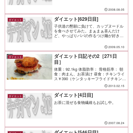
2008.08.05
ダイエット[629日目]
ダイエット
子供達の懇願に負けて、カップヌードル
を食べさせてみた。まぁまぁ喜んだけ
ど、やっぱりパパの作るつけ麺が好きら
しい。
2009.05.10
ダイエット日記その2［271日
ダイエット
目］
体重：92.1kg 体脂肪率： 骨格筋率： 朝
食：肉まん、お茶漬け 昼食：チキンライ
ス￥390（ケンタッキーフライドチキン＠
保土ケ谷）＋チキンクリスプ￥100（マク
2013.02.15
ドナルド＠保土ケ谷）思っていたほどデ
ブまっしぐらでも無いな。チキンは胸肉
ダイエット[4日目]
ダイエット
なの...
お茶に混ぜる食物繊維もお試し中。
2007.08.24
ダイエット[546日目]