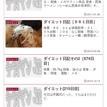
Ｇ： 朝食：メガマフィン単品 昼食：西海
ラーメン（らーめん西海＠長津田）￥４
８０ 夕食：サラダ、中華風コーンスープ
間食： メモ：下の子が外出できないの
2011.01.30
で、上の子を遊びに連れて出る。 やろ
うと思っていた...
ダイエット日記［９６１日目］
ダイエット
体重：８６．４ｋｇ体脂肪率：２１．
５％歩数：ＪＯＧ：なし朝食：惣菜パン
ｘ２昼食：チャーシュー麺（横濱屋＠市
が尾）￥９５０夕食：たかはぎ間食：メ
モ：横濱屋のチャーシュー麺は肉が多く
て良いな。
2010.04.09
ダイエット日記その2［574日
ダイエット
目］
体重：93.7kg 朝食：油そば 昼食： 夕
食： 間食： 運動： メモ：
2013.12.13
ダイエット[215日目]
ダイエット
今日は卒園式だった。うちはまだだけ
ど。