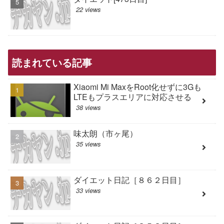
22 views
読まれている記事
Xiaomi Mi MaxをRoot化せずに3Gも
LTEもプラスエリアに対応させる
38 views
味太朗（市ヶ尾）
35 views
ダイエット日記［８６２日目］
33 views