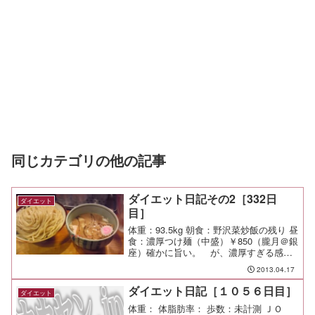
同じカテゴリの他の記事
ダイエット日記その2［332日
ダイエット
目］
体重：93.5kg 朝食：野沢菜炒飯の残り 昼
食：濃厚つけ麺（中盛）￥850（朧月＠銀
座）確かに旨い。 が、濃厚すぎる感も
ある。 すっきりした味のつけ麺も食べ
2013.04.17
たくなってきたな。 夕食：残り物少々 間
食： 運動：Jog-5.24km/36mi...
ダイエット日記［１０５６日目］
ダイエット
体重： 体脂肪率： 歩数：未計測 ＪＯ