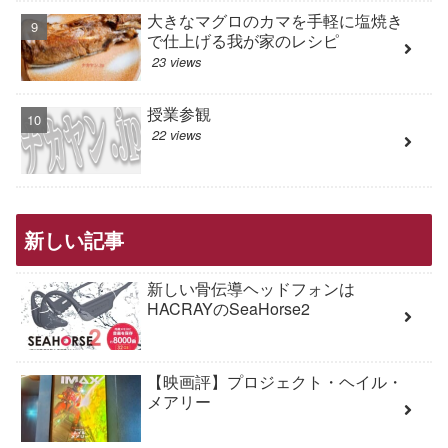
大きなマグロのカマを手軽に塩焼き
で仕上げる我が家のレシピ
23 views
授業参観
22 views
新しい記事
新しい骨伝導ヘッドフォンは
HACRAYのSeaHorse2
【映画評】プロジェクト・ヘイル・
メアリー