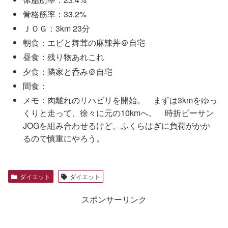
骨格筋率：33.2%
ＪＯＧ：3km 23分
朝食：エビと舞茸の麻辣丼＠自宅
昼食：残り物あれこれ
夕食：隣家と呑み＠自宅
間食：
メモ：肉離れのリハビリを開始。 まずは3kmをゆっ
くりと走って、徐々に元の10kmへ。 時折ビーサン
JOGを組み合わせるけど、ふくらはぎに負荷がかか
るので慎重にやろう。
ダイエット
ダイエット
スポンサーリンク