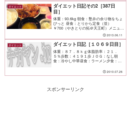
し、味卵は表面が乾いているじゃ...
ダイエット日記その2［387日
ダイエット
目］
体重：93.6kg 朝食：塾弁の余り物をちょ
びっと 昼食：とりから定食（並）
￥700（やきとりの拓＠天王町）メニュー
がちょっとだけ変わって、小（3個）、並
2013.06.11
（5個）、メガ（7個）になっていた。写
真は並なので、小さめのフライドチキン
ダイエット日記［１０６９日目］
ダイエット
くらいの大き...
体重：８７．８ｋｇ体脂肪率：２１．
５％歩数：４１９１歩ＪＯＧ：なし朝
食：冷やし中華昼食：ラーメン夕食：宅
呑み間食：メモ：タラコとアサリのクリ
ームリゾット、モヤシのナムル、その他
2010.07.26
もろもろ
スポンサーリンク