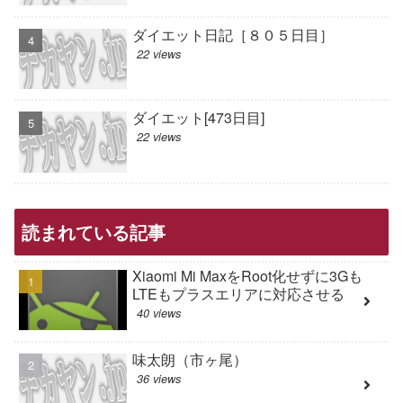
ダイエット日記［８０５日目］
22 views
ダイエット[473日目]
22 views
読まれている記事
Xiaomi Mi MaxをRoot化せずに3Gも
LTEもプラスエリアに対応させる
40 views
味太朗（市ヶ尾）
36 views