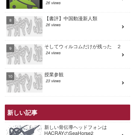
26 views
【書評】中国動漫新人類
26 views
そしてウィルコムだけが残った ２
24 views
授業参観
23 views
新しい記事
新しい骨伝導ヘッドフォンは
HACRAYのSeaHorse2