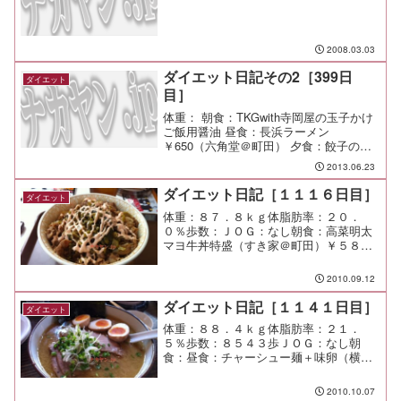
2008.03.03
ダイエット日記その2［399日
ダイエット
目］
体重： 朝食：TKGwith寺岡屋の玉子かけ
ご飯用醤油 昼食：長浜ラーメン
￥650（六角堂＠町田） 夕食：餃子の王
将＠中央林間 間食： 運動： メモ：
2013.06.23
ダイエット日記［１１１６日目］
ダイエット
体重：８７．８ｋｇ体脂肪率：２０．
０％歩数：ＪＯＧ：なし朝食：高菜明太
マヨ牛丼特盛（すき家＠町田）￥５８０
昼食：なし夕食：炒飯少々間食：メモ：
朝が食べ過ぎだったので終日食欲無
2010.09.12
し・・・。 明太マヨが結構辛くって、
それはそれで美味しかった。
ダイエット日記［１１４１日目］
ダイエット
体重：８８．４ｋｇ体脂肪率：２１．
５％歩数：８５４３歩ＪＯＧ：なし朝
食：昼食：チャーシュー麺＋味卵（横濱
屋＠市が尾）￥１１００チャーシューも
味卵も残念な感じ。 普段のチャーシュ
2010.10.07
ーはもっとジューシーで美味しかった