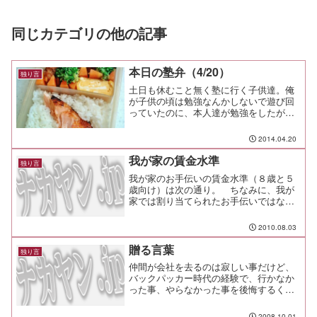
同じカテゴリの他の記事
本日の塾弁（4/20）
独り言
土日も休むこと無く塾に行く子供達。俺
が子供の頃は勉強なんかしないで遊び回
っていたのに、本人達が勉強をしたがる
という。凄い。 凄いよ、君たちは。子
供達が頑張るから、パパやママも頑張れ
2014.04.20
るってものさ。そんな今日の塾弁はコレ
だ。唐揚げ、鮭の西京漬け...
我が家の賃金水準
独り言
我が家のお手伝いの賃金水準（８歳と５
歳向け）は次の通り。 ちなみに、我が
家では割り当てられたお手伝いではない
仕事をアルバイトと呼んでます。 ￥２
０ 風呂掃除 ￥２０ 洗濯物の取り込み
2010.08.03
￥５０ 居間のクイックル＆水拭きクイ
ックル少しずつ作業品...
贈る言葉
独り言
仲間が会社を去るのは寂しい事だけど、
バックパッカー時代の経験で、行かなか
った事、やらなかった事を後悔するくら
いなら、やって「つまらなかった」と言
えた方がよっぽどマシと思っているの
2008.10.01