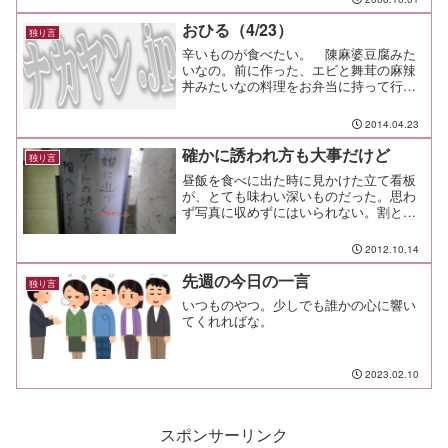
で、君の踏み出した新しい一歩に心から
エールを送りたい。 これか...
おひる（4/23）
独り言
辛いものが食べたい。 陳麻婆豆腐みた
いなの。前に作った、エビと舞茸の麻辣
丼みたいなの料理をお弁当に持って行き
たい。何を作ろうか？んー・・・冷蔵庫
の中身と相談。ん～・・・よし、鍋の残
2014.04.23
り物のキノコ類があるから、これとセロ
リを使おう。セロリ、キノ...
確かに誘われ方も大事だけど
独り言
昼飯を食べに出た時に見かけた立て看板
が、とても味わい深いものだった。思わ
ず写真に収めずにはいられない。割と綺
麗なこの建物の7階で、一体何が始まるん
です?って感じですわ。タイトルからする
2012.10.14
と女性向きだけど、その割には余りにも
敷居の高い看板とのギ...
先週の今日の一言
独り言
いつものやつ。少しでも誰かの心に響い
てくれればな。
2023.02.10
スポンサーリンク