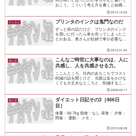
おこう。こういう考え方を書くと結構か
らかわれるけど、こうした国防的な話が
2013.10.03
タブーっぽく扱われるってどうかと思う
よ、実際。中国には国防動員法という物
プリンタのインクは鬼門なのだ
デジタル
凄い法律があって、戦時と...
ずっと前の話だけど、プリンタのインク
を買いに行ったら車を売ってしまったこ
とがある。奥さんが妊婦で車が必要な時
期だったにもかかわらず、だ。その売っ
てしまった車は、買ったときも衝動買い
2013.01.04
だった。Ｖｉｔｓユーロスポーツエディ
ション、1999年に世界...
こんなご時世に大事なのは、人に
独り言
共感し、人を共感させる力。
ここんところ、社内のあちこちでコスト
削減の話を聞くけど、当面は金をかけな
くても大丈夫なところと、削減すること
で失ったら容易に取り戻せないようなと
2009.03.17
ころの区別がついてない！なんて感じる
ことも多くなってきているんだが、似た
ダイエット日記その2［466日
独り言
ようなやるせない気持ちを...
目］
体重：92.7kg 朝食：なし 昼食： 夕食：
間食： 運動： メモ：
2013.08.29