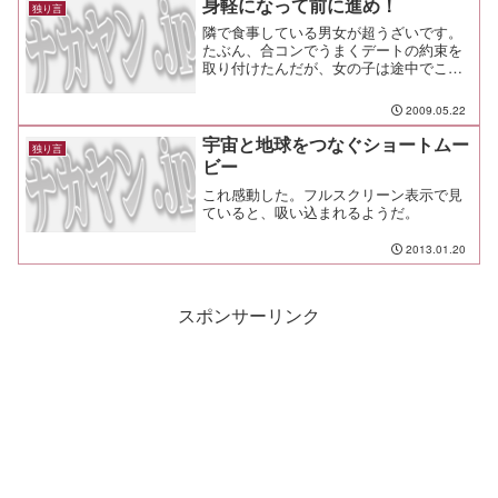
身軽になって前に進め！
独り言
隣で食事している男女が超うざいです。
たぶん、合コンでうまくデートの約束を
取り付けたんだが、女の子は途中でこの
男のことを諦めてしまったのだろうか、
今の彼氏の話とかしだしちゃったもんだ
2009.05.22
から、その男の会話は現彼氏の不満点を
掘り下げる点に終始してい...
宇宙と地球をつなぐショートムー
独り言
ビー
これ感動した。フルスクリーン表示で見
ていると、吸い込まれるようだ。
2013.01.20
スポンサーリンク