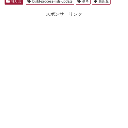
独り言
build-process-lists-update
参考
最新版
スポンサーリンク