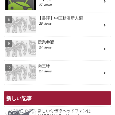
27 views
【書評】中国動漫新人類
26 views
授業参観
24 views
肉三昧
24 views
新しい記事
新しい骨伝導ヘッドフォンは