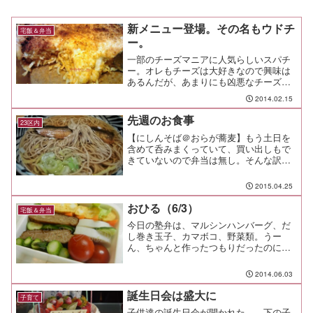
新メニュー登場。その名もウドチ
宅飯＆弁当
ー。
一部のチーズマニアに人気らしいスパチ
ー。オレもチーズは大好きなので興味は
あるんだが、あまりにも凶悪なチーズま
みれの姿に恐れをなして、未だに食べた
2014.02.15
ことは無いんだ。だけど、興味津々。な
ので、家で作ってみようとチーズを買っ
先週のお食事
23区内
てきた。さて、パスタ・・...
【にしんそば＠おらが蕎麦】もう土日を
含めて呑みまくっていて、買い出しもで
きていないので弁当は無し。そんな訳
で、今日はにしんそば。 甘塩っぱく煮
た鰊と、蕎麦は良い組み合わせだ。【パ
2015.04.25
パ弁当】そんな日でも子供の弁当はちゃ
んと作るんだぜぇ。塾弁と違...
おひる（6/3）
宅飯＆弁当
今日の塾弁は、マルシンハンバーグ、だ
し巻き玉子、カマボコ、野菜類。うー
ん、ちゃんと作ったつもりだったのに、
なんか貧相な仕上がりで軽く凹む。 ウ
インナーとか、魚とか、何かオカズを一
2014.06.03
品くらい追加した方が良かったな、こり
ゃ。 そうか、ハンバーグを...
誕生日会は盛大に
子育て
子供達の誕生日会が開かれた。 下の子