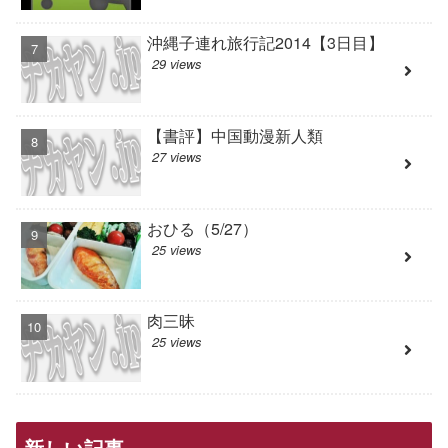
沖縄子連れ旅行記2014【3日目】
29 views
【書評】中国動漫新人類
27 views
おひる（5/27）
25 views
肉三昧
25 views
新しい記事