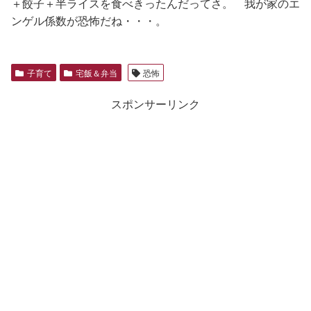
＋餃子＋半ライスを食べきったんだってさ。 我が家のエ
ンゲル係数が恐怖だね・・・。
子育て
宅飯＆弁当
恐怖
スポンサーリンク