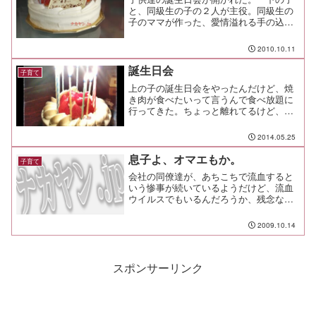
と、同級生の子の２人が主役。同級生の
子のママが作った、愛情溢れる手の込ん
だ料理と、部屋の飾り付けが印象的だっ
たよ！
2010.10.11
誕生日会
子育て
上の子の誕生日会をやったんだけど、焼
き肉が食べたいって言うんで食べ放題に
行ってきた。ちょっと離れてるけど、焼
肉きんぐという店。2,480円、2,980円、
3,480円の3コースに、ソフトドリンクや
2014.05.25
アルコールの飲み放題が別にある。子供
達はタン...
息子よ、オマエもか。
子育て
会社の同僚達が、あちこちで流血すると
いう惨事が続いているようだけど、流血
ウイルスでもいるんだろうか、残念なが
ら我が家にも流血の惨事がやってき
た！！走るな、無理に追い抜かすな、と
2009.10.14
注意したら、走って無理に追い越して転
んで、鎖骨を折ったりしている...
スポンサーリンク