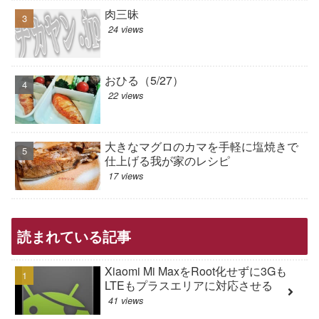
肉三昧
24 views
おひる（5/27）
22 views
大きなマグロのカマを手軽に塩焼きで
仕上げる我が家のレシピ
17 views
読まれている記事
Xiaomi Mi MaxをRoot化せずに3Gも
LTEもプラスエリアに対応させる
41 views