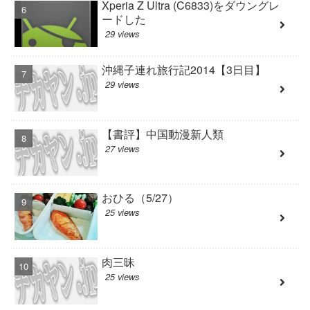
Xperia Z Ultra (C6833)をダウングレ
ードした
29 views
沖縄子連れ旅行記2014【3日目】
29 views
【書評】中国動漫新人類
27 views
おひる（5/27）
25 views
肉三昧
25 views