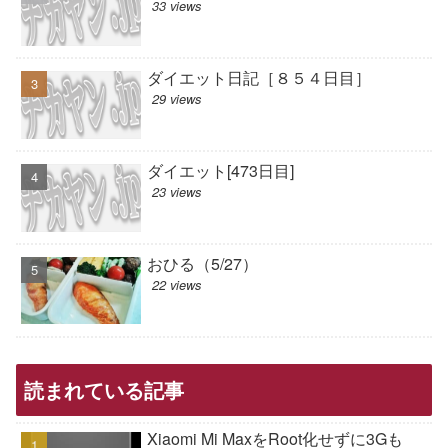
33 views
ダイエット日記［８５４日目］
29 views
ダイエット[473日目]
23 views
おひる（5/27）
22 views
読まれている記事
Xiaomi Mi MaxをRoot化せずに3Gも