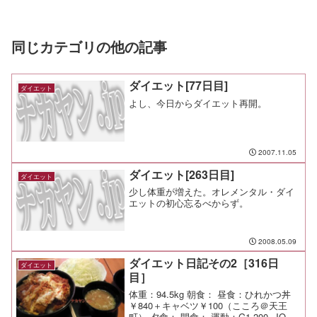
同じカテゴリの他の記事
ダイエット[77日目]
ダイエット
よし、今日からダイエット再開。
2007.11.05
ダイエット[263日目]
ダイエット
少し体重が増えた。オレメンタル・ダイ
エットの初心忘るべからず。
2008.05.09
ダイエット日記その2［316日
ダイエット
目］
体重：94.5kg 朝食： 昼食：ひれかつ丼
￥840＋キャベツ￥100（こころ＠天王
町） 夕食： 間食： 運動：G1-200, JOG-