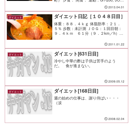
10km メモ：今日のお弁当はハンバーグ
2013.04.01
弁当
ダイエット日記［１０４８日目］
ダイエット
体重：８８．４ｋｇ 体脂肪率：２１．
５％ 歩数：未計測 ＪＯＧ：１回目朝：
９．４ｋｍ ６１分（９．２km／h）２
回目夜： ９．４ｋｍ ５８分（９．７
km／h） 朝食：冷凍の牛丼 昼食：おやじ
2011.01.22
麺（ラーメンおやじ＠町田）￥７５０ 夕
食：柔らか...
ダイエット[631日目]
ダイエット
冷やし中華の酢は子供は苦手のよう
だ。 食が進まない。
2009.05.12
ダイエット[168日目]
ダイエット
週の始めの仕事は、謝り侍ばい・・・
（涙
2008.02.04