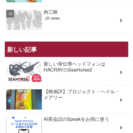
肉三昧
25 views
新しい記事
新しい骨伝導ヘッドフォンは
HACRAYのSeaHorse2
【映画評】プロジェクト・ヘイル・
メアリー
AI英会話のSpeakをお得に使う