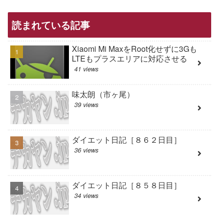
読まれている記事
Xiaomi Mi MaxをRoot化せずに3Gも
LTEもプラスエリアに対応させる
41 views
味太朗（市ヶ尾）
39 views
ダイエット日記［８６２日目］
36 views
ダイエット日記［８５８日目］
34 views