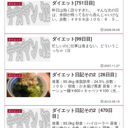
ダイエット[751日目]
ダイエット
昨日は熱く語りすぎた。 そんな次の日
は、余韻が残ってるから呑んじゃいけな
い。歩数：４９６８歩ＪＯＧ：８．５ｋ
ｍ ６１分（８．４ｋｍ／ｈ）今日は快
調だったな。 会社の女の子から強奪し
2009.09.09
た煎餅のおかげか（笑
ダイエット[99日目]
ダイエット
忙しいのに仕事は進まない。どういうこ
っちゃ（泣
2007.11.27
ダイエット日記その2［26日目］
ダイエット
体重：93.4kg 体脂肪率：24.5% 歩数：
ＪＯＧ： 朝食：かき揚げ蕎麦 昼食：チャ
ーシュー麺￥800＋キャベツ￥100（光家
＠天王町） 夕食：同期会＆壮行会（新寅
＠あざみ野）→You遊 間食： メモ：
2012.06.15
ダイエット日記その2［470日
ダイエット
目］
体重：93.0kg 朝食：ハイローラー 昼食：
残り物少々 夕食：残り物少々 間食： 運