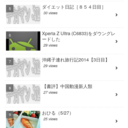
ダイエット日記［８５４日目］
30 views
Xperia Z Ultra (C6833)をダウングレ
ードした
29 views
沖縄子連れ旅行記2014【3日目】
29 views
【書評】中国動漫新人類
27 views
おひる（5/27）
25 views