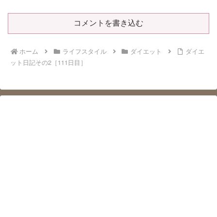
コメントを書き込む
ホーム
ライフスタイル
ダイエット
ダイエ
ット日記その2［111日目］