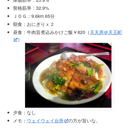
骨格筋率：32.9%
ＪＯＧ：9.6km 65分
朝食：おにぎりｘ２
昼食：牛肉旨煮込みかけご飯￥820（
天天房＠天王町
）
夕食：なし
メモ：
ウェイウェイ台所
の方が旨いな。