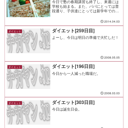
今日で塾の春期講習も終了し、来週には
学校も始まる。また、パパにとっては普
段通り、子供達にとっては新学年での生
活が始まるんだね。今日の塾弁は唐揚
げ、シウマイ、野菜類。外の天気は雨だ
2014.04.03
けど、ご飯はほんのり桜色の梅カツオふ
りかけ。卵が切れていたので...
ダイエット[259日目]
ダイエット
よーし、今日は明日の準備で大忙しだ！
2008.05.05
ダイエット[196日目]
ダイエット
今日から一人減った職場だ。
2008.03.03
ダイエット[303日目]
ダイエット
今日は誕生日会。