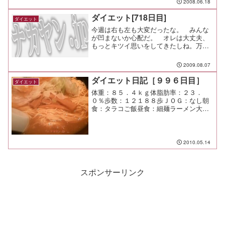
2008.06.18
ダイエット[718日目]
ダイエット
今週は右も左も大変だったな。 みんな
が凹まないか心配だ。 オレは大丈夫、
もっとキツイ思いをしてきたしね。万歩
計：１４８８３歩ＪＯＧ：３．４７４ｋ
ｍ
2009.08.07
ダイエット日記［９９６日目］
ダイエット
体重：８５．４ｋｇ体脂肪率：２３．
０％歩数：１２１８８歩ＪＯＧ：なし朝
食：タラコご飯昼食：細麺ラーメン大盛
（和蔵＠溝ノ口）￥６８０夕食：串蔵＠
市が尾間食：メモ：今日は割と忙しいけ
ど楽しい。 充実してる。
2010.05.14
スポンサーリンク