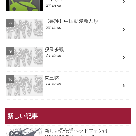
27 views
【書評】中国動漫新人類
26 views
授業参観
24 views
肉三昧
24 views
新しい記事
新しい骨伝導ヘッドフォンは