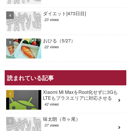
ダイエット[473日目]
23 views
おひる（5/27）
22 views
読まれている記事
Xiaomi Mi MaxをRoot化せずに3Gも
LTEもプラスエリアに対応させる
42 views
味太朗（市ヶ尾）
37 views