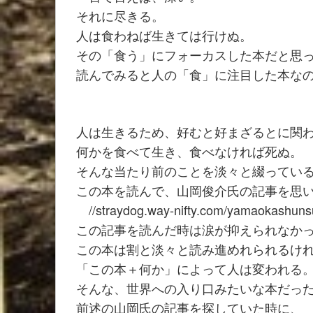
それに尽きる。
人は食わねば生きては行けぬ。
その「食う」にフォーカスした本だと思
読んでみると人の「食」に注目した本な
人は生きるため、好むと好まざるとに関
何かを食べて生き、食べなければ死ぬ。
そんな当たり前のことを淡々と綴ってい
この本を読んで、山岡俊介氏の記事を思
//straydog.way-nifty.com/yamaokashuns
この記事を読んだ時は涙が抑えられなか
この本は割と淡々と読み進めれられるけ
「この本＋何か」によって人は変われる
そんな、世界への入り口みたいな本だっ
前述の山岡氏の記事を探していた時に、