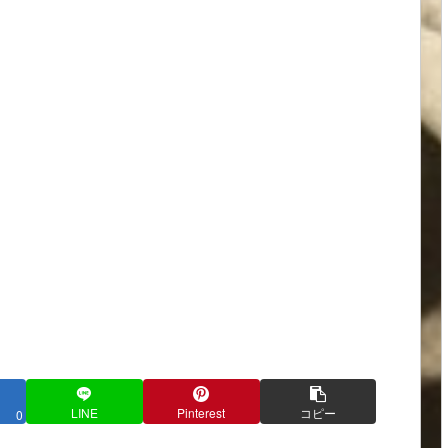
LINE
Pinterest
コピー
0