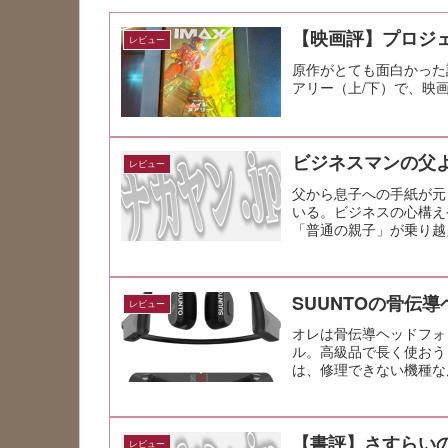
【映画評】プロジ
レビュー
原作がとても面白かった
アリー（上/下）で、映
ビジネスマンの父よ
レビュー
父から息子への手紙が元
いる。ビジネスの心構え
「普通の親子」が乗り越
SUUNTOの骨伝
レビュー
オレは骨伝導ヘッドフォン
ル。高級品で長く使おう
は、修理できない機種な
【書評】さすらいの
レビュー