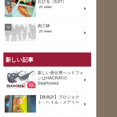
おひる（5/27）
25 views
肉三昧
25 views
新しい記事
新しい骨伝導ヘッドフォ
ンはHACRAYの
SeaHorse2
【映画評】プロジェク
ト・ヘイル・メアリー