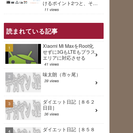
けるポイント2つと、その
対処法は？
11 views
読まれている記事
Xiaomi Mi MaxをRoot化
せずに3GもLTEもプラス
エリアに対応させる
41 views
味太朗（市ヶ尾）
39 views
ダイエット日記［８６２
日目］
36 views
ダイエット日記［８５８