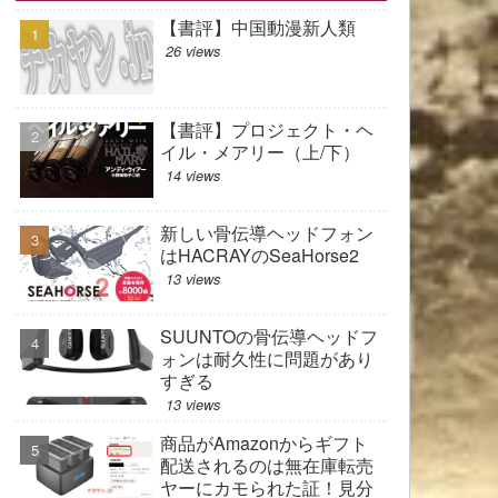
【書評】中国動漫新人類
26 views
【書評】プロジェクト・ヘ
イル・メアリー（上/下）
14 views
新しい骨伝導ヘッドフォン
はHACRAYのSeaHorse2
13 views
SUUNTOの骨伝導ヘッドフ
ォンは耐久性に問題があり
すぎる
13 views
商品がAmazonからギフト
配送されるのは無在庫転売
ヤーにカモられた証！見分