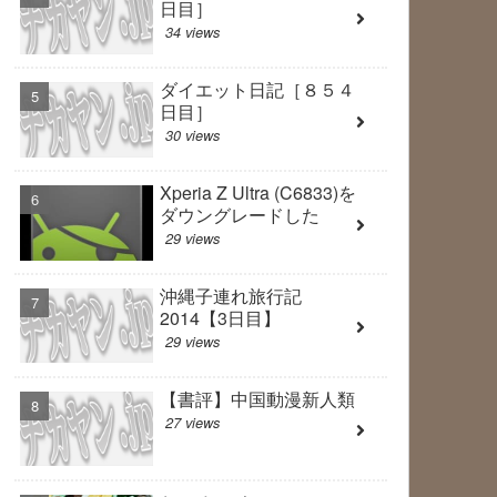
日目］
34 views
ダイエット日記［８５４
日目］
30 views
Xperia Z Ultra (C6833)を
ダウングレードした
29 views
沖縄子連れ旅行記
2014【3日目】
29 views
【書評】中国動漫新人類
27 views