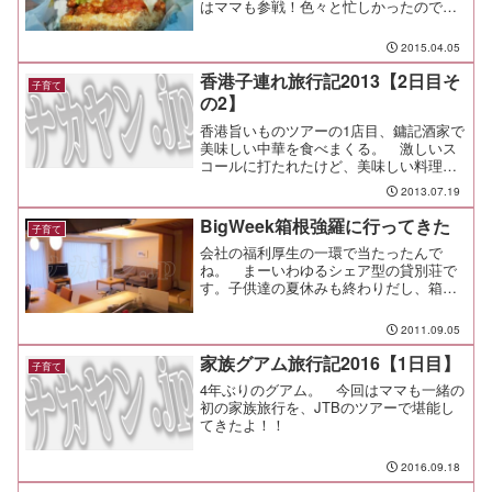
はママも参戦！色々と忙しかったので駆
け足の一泊二日だけど、ANAの往復朝夜
便で、宿泊は日本一の朝食にも輝いたラ
2015.04.05
ビスタ函館ベイと、短いながらも楽しめ
る旅行になった。
香港子連れ旅行記2013【2日目そ
子育て
の2】
香港旨いものツアーの1店目、鏞記酒家で
美味しい中華を食べまくる。 激しいス
コールに打たれたけど、美味しい料理で
大満足だ。
2013.07.19
BigWeek箱根強羅に行ってきた
子育て
会社の福利厚生の一環で当たったんで
ね。 まーいわゆるシェア型の貸別荘で
す。子供達の夏休みも終わりだし、箱根
なら近いし、昔はバイクで毎週通ってた
んだし、よっしゃ、旅行気分で行ってみ
2011.09.05
るべか、とね。わかりにくい曲がり角の
青い看板を目印に、曲がって...
家族グアム旅行記2016【1日目】
子育て
4年ぶりのグアム。 今回はママも一緒の
初の家族旅行を、JTBのツアーで堪能し
てきたよ！！
2016.09.18