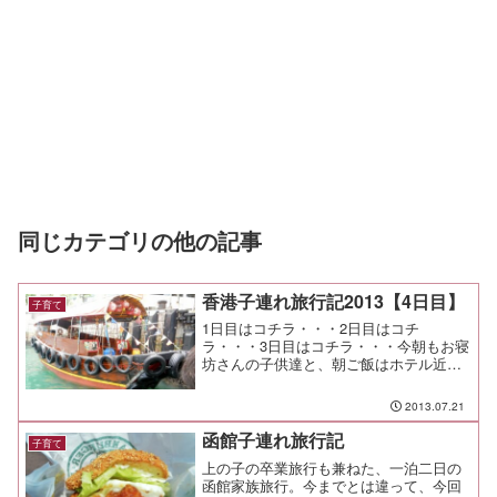
同じカテゴリの他の記事
香港子連れ旅行記2013【4日目】
子育て
1日目はコチラ・・・2日目はコチ
ラ・・・3日目はコチラ・・・今朝もお寝
坊さんの子供達と、朝ご飯はホテル近く
のお粥のお店「粥家荘」へ。いろいろメ
ニューは豊富で、どれにするか迷ってし
2013.07.21
まう。 まぁ、具材を入れてお粥を掛け
るだけだからね。外国人向け...
函館子連れ旅行記
子育て
上の子の卒業旅行も兼ねた、一泊二日の
函館家族旅行。今までとは違って、今回