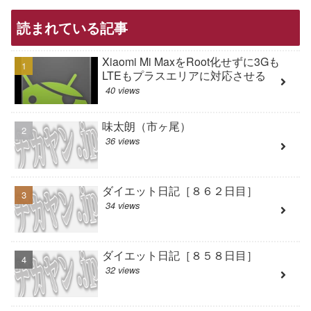
読まれている記事
Xiaomi Mi MaxをRoot化せずに3Gも
LTEもプラスエリアに対応させる
40 views
味太朗（市ヶ尾）
36 views
ダイエット日記［８６２日目］
34 views
ダイエット日記［８５８日目］
32 views