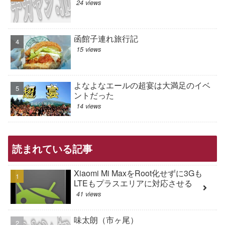
24 views
函館子連れ旅行記
15 views
よなよなエールの超宴は大満足のイベ
ントだった
14 views
読まれている記事
Xiaomi Mi MaxをRoot化せずに3Gも
LTEもプラスエリアに対応させる
41 views
味太朗（市ヶ尾）