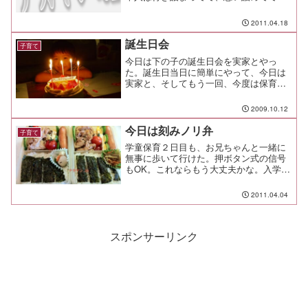
そりゃもう真剣に悩んでるんだがね。そ
もそも越えられない壁でも何でもないん
2011.04.18
だが、誰もが目一杯に頑張っている今、
なかなか語り合う時間も取...
誕生日会
子育て
今日は下の子の誕生日会を実家とやっ
た。誕生日当日に簡単にやって、今日は
実家と、そしてもう一回、今度は保育園
のお友達と一緒の誕生日会が控えてい
る。 都合３回も楽しめるなんて羨まし
2009.10.12
い（笑実家が到着したら、渋滞を横目に
自転車でグランベリーモールへ...
今日は刻みノリ弁
子育て
学童保育２日目も、お兄ちゃんと一緒に
無事に歩いて行けた。押ボタン式の信号
もOK。これならもう大丈夫かな。入学式
まで後少し。ああ、パパは給食が待ち遠
しいよう。今日のお弁当は「ノリ弁の食
2011.04.04
べ方が分からない！ノリだけ全部取れち
ゃう」と言う下の子の話...
スポンサーリンク