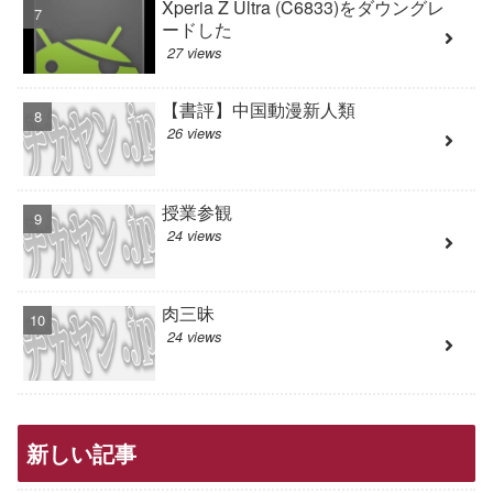
Xperia Z Ultra (C6833)をダウングレ
ードした
27 views
【書評】中国動漫新人類
26 views
授業参観
24 views
肉三昧
24 views
新しい記事