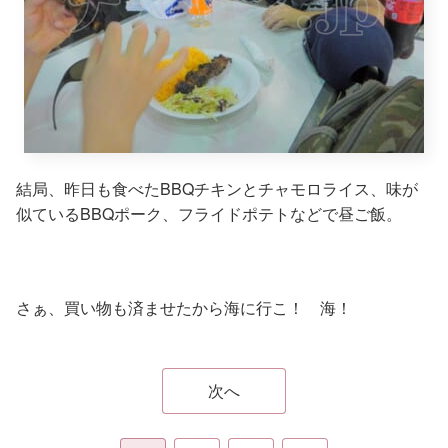
結局、昨日も食べたBBQチキンとチャモロライス、味が
似ているBBQポーク、フライドポテトなどで昼ご飯。
さぁ、買い物も済ませたから海に行こ！ 海！
次へ