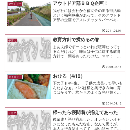
アウトドア部ＢＢＱ企画！
アウトドア
我が社には会社から補助金の出る部活動
という福利厚生があって、そのアウトド
ア部の企画でアスレチック＆バーベキュ
ーに行ってきた。って言うかオレらが主
催者なんだけどね（笑場所は東急田園都
2011.05.01
市線のつくし野駅、もしくはすずかけ台
駅から徒歩１５分くらいの...
教育方針で揉めるの巻
子育て
まあ夫婦でずーっといれば喧嘩だってす
るんだけれど、昨日は子供に対する教育
方針で一悶着有ったわけだ。ママ： 習
い事を何よりも優先させたいパパ： イ
ベント等が習い事に優先される取り返し
2009.05.11
のつかない事ならいざ知らず、習い事如
きにスケジュールを縛られ...
おひる（4/12）
ダイエット
下の子も4年生。 子供の成長って早いも
んだよなぁ。パパは横と奥行き方向に育
つばかりで、君たちのような光り輝く竜
巻のよう成長っぷりとは比べるべくも無
い。今までのサッカーは午前中だけだっ
2014.04.12
たが、これからは午後も練習がある。平
日は塾弁、土日はサッカ...
帰ったら寝間着が揃えてあった
子育て
後輩達と語り呑みした。オレもいいオヤ
ジになったもんだなあ、なんて思うが、
本人は行き詰まってて、思い詰めてて、