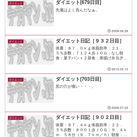
ダイエット[679日目]
ダイエット
先週はよく呑んだなぁ。
2009.06.29
ダイエット日記［９３２日目］
ダイエット
体重：８７．０ｋｇ体脂肪率：２１．
５％歩数：７１２４歩ＪＯＧ：なし朝
食：菓子パンｘ２昼食：唐揚げ弁当夕
食：たかはぎ間食：メモ：昇進ってのは
サラリーマンにとっては重要だもん
2010.03.10
な。 よく頑張ったと思う。
ダイエット[703日目]
ダイエット
尻の穴が痛い・・・。
2009.07.23
ダイエット日記［９０２日目］
ダイエット
体重：８７．４ｋｇ体脂肪率：２３．
５％歩数：８００１歩ＪＯＧ：９．４ｋ
ｍ ５８分（９．７ｋｍ／ｈ）朝食：焼