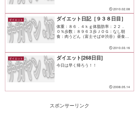
鮭＋ご飯昼食：Ｂランチ（天下一品）
￥７１０夕食：なし間食：メモ：今日も
2010.02.08
またもや天下一品（笑
ダイエット日記［９３８日目］
ダイエット
体重：８６．４ｋｇ体脂肪率：２２．
０％歩数：８９６３歩ＪＯＧ：なし朝
食：肉うどん（富士そば＠渋谷）昼食：
海鮮ちらし夕食：豚匠間食：メモ：まだ
まだ頑張れるかな。 まだ余裕が大分あ
2010.03.16
るね。
ダイエット[268日目]
ダイエット
今日は早く帰ろう！！
2008.05.14
スポンサーリンク