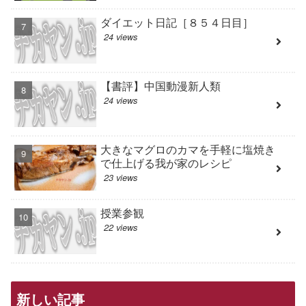
ダイエット日記［８５４日目］
24 views
【書評】中国動漫新人類
24 views
大きなマグロのカマを手軽に塩焼き
で仕上げる我が家のレシピ
23 views
授業参観
22 views
新しい記事