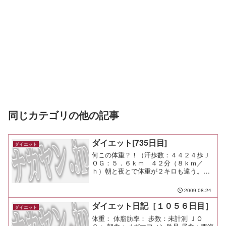
同じカテゴリの他の記事
ダイエット[735日目]
ダイエット
何この体重？！（汗歩数：４４２４歩Ｊ
ＯＧ：５．６ｋｍ ４２分（８ｋｍ／
ｈ）朝と夜とで体重が２キロも違う。今
日１日で一体何が体から出ていったんだ
ろう（笑
2009.08.24
ダイエット日記［１０５６日目］
ダイエット
体重： 体脂肪率： 歩数：未計測 ＪＯ