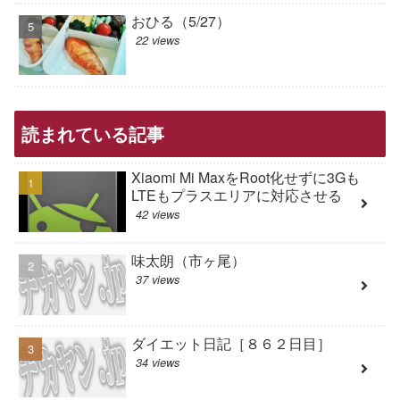
おひる（5/27）
22 views
読まれている記事
Xiaomi Mi MaxをRoot化せずに3Gも
LTEもプラスエリアに対応させる
42 views
味太朗（市ヶ尾）
37 views
ダイエット日記［８６２日目］
34 views