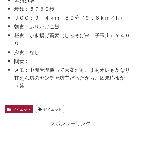
歩数：５７６０歩
ＪＯＧ：９．４ｋｍ ５９分（９．６ｋｍ／ｈ）
朝食：ふりかけご飯
昼食：かき揚げ蕎麦（しぶそば＠二子玉川）￥４０
０
夕食：なし
間食：
メモ：中間管理職って大変だあ。まあオレもかなり
甘えん坊のヤンチャ坊主だったから、因果応報か
（笑
ダイエット
ダイエット
スポンサーリンク