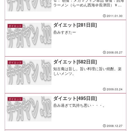
Ｇ： 朝食：メガマフィン単品 昼食：西海
ラーメン（らーめん西海＠長津田）￥４
８０ 夕食：サラダ、中華風コーンスープ
間食： メモ：下の子が外出できないの
2011.01.30
で、上の子を遊びに連れて出る。 やろ
うと思っていた...
ダイエット[281日目]
ダイエット
呑みすぎたー
2008.05.27
ダイエット[582日目]
ダイエット
知古庵は旨し。旨い料理に旨い焼酎。楽
しいメンツ。
2009.03.24
ダイエット[495日目]
ダイエット
呑み過ぎて気持ち悪い・・・。
2008.12.27