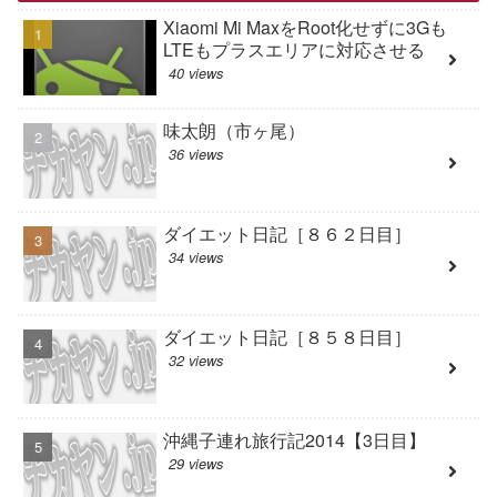
Xiaomi Mi MaxをRoot化せずに3Gも
LTEもプラスエリアに対応させる
40 views
味太朗（市ヶ尾）
36 views
ダイエット日記［８６２日目］
34 views
ダイエット日記［８５８日目］
32 views
沖縄子連れ旅行記2014【3日目】
29 views