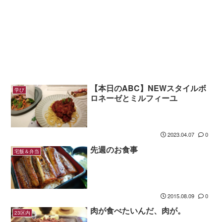
【本日のABC】NEWスタイルボ
学び
ロネーゼとミルフィーユ
2023.04.07
0
先週のお食事
宅飯＆弁当
2015.08.09
0
肉が食べたいんだ、肉が。
23区内