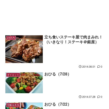
立ち食いステーキ屋で肉まみれ！
23区内
（いきなり！ステーキ＠銀座）
2014.08.01
0
おひる（7/28）
ダイエット
2014.07.28
0
おひる（7/22）
宅飯＆弁当