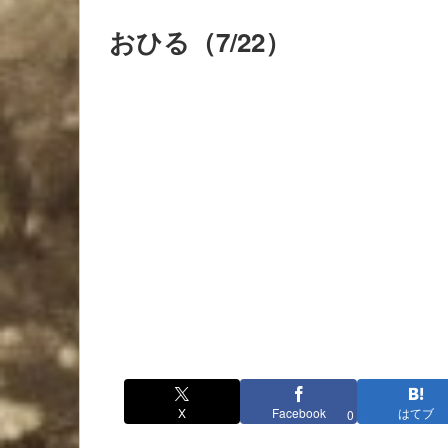
おひる（7/22）
X
Facebook
はてブ
0