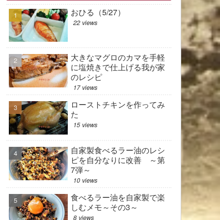
おひる（5/27）
22 views
大きなマグロのカマを手軽
に塩焼きで仕上げる我が家
のレシピ
17 views
ローストチキンを作ってみ
た
15 views
自家製食べるラー油のレシ
ピを自分なりに改善 ～第
7弾～
10 views
食べるラー油を自家製で楽
しむメモ～その3～
8 views