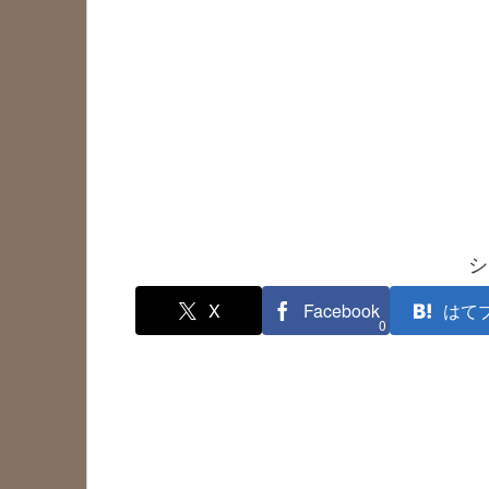
シ
X
Facebook
はて
0