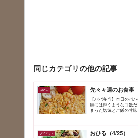
同じカテゴリの他の記事
先々々週のお食事
23区内
【パパ弁当】本日のパパ
鮭には輝くような白飯だ
まった塩気とご飯の甘味
とした交渉...
おひる（4/25）
ダイエット