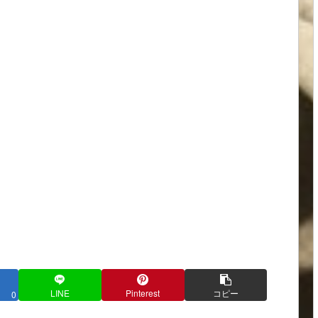
LINE
Pinterest
コピー
0