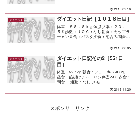
（天下一品）￥７１０夕食：近畿食鶏間
食：メモ：今日は快調！ そして、とて
2010.02.16
もとても大切な日になった。
ダイエット日記［１０１８日目］
ダイエット
体重：８６．６ｋｇ体脂肪率：２０．
５％歩数：ＪＯＧ：なし朝食：カップラ
ーメン昼食：パスタ夕食：宅呑み間食：
メモ：子供達と一緒に２０：３０に寝た
ら２４：３０に目が覚めてそのまま朝を
2010.06.05
迎えるとは（笑
ダイエット日記その2［551日
ダイエット
目］
体重：92.1kg 朝食：ステーキ（460g）
昼食：餡掛けチャーハン弁当\500 夕食：
間食： 運動：なし メモ：
2013.11.20
スポンサーリンク