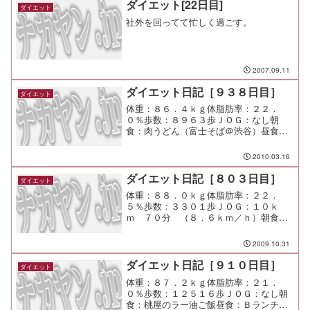
ダイエット[22日目]
ダイエット
社外を回ってて忙しく過ごす。
2007.09.11
ダイエット日記［９３８日目］
ダイエット
体重：８６．４ｋｇ体脂肪率：２２．
０％歩数：８９６３歩ＪＯＧ：なし朝
食：肉うどん（富士そば＠渋谷）昼食：
海鮮ちらし夕食：豚匠間食：メモ：まだ
まだ頑張れるかな。 まだ余裕が大分あ
2010.03.16
るね。
ダイエット日記［８０３日目］
ダイエット
体重：８８．０ｋｇ体脂肪率：２２．
５％歩数：３３０１歩ＪＯＧ：１０ｋ
ｍ ７０分 （８．６ｋｍ／ｈ）朝食：
ドーナツｘ４（ミスタードーナツ）昼
食：ちゃんぽん（リンガーハット）夕
2009.10.31
食：後輩宅でご馳走になった間食：メ
モ：今日は後輩宅で芋掘り。
ダイエット日記［９１０日目］
ダイエット
体重：８７．２ｋｇ体脂肪率：２１．
０％歩数：１２５１６歩ＪＯＧ：なし朝
食：桃屋のラー油ご飯昼食：Ｂランチ