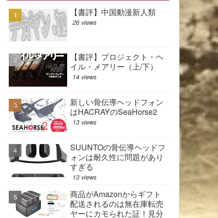
【書評】中国動漫新人類
26 views
【書評】プロジェクト・ヘ
イル・メアリー（上/下）
14 views
新しい骨伝導ヘッドフォン
はHACRAYのSeaHorse2
13 views
SUUNTOの骨伝導ヘッドフ
ォンは耐久性に問題があり
すぎる
13 views
商品がAmazonからギフト
配送されるのは無在庫転売
ヤーにカモられた証！見分