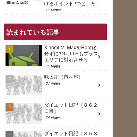
けるポイント2つと、その
対処法は？
11 views
読まれている記事
Xiaomi Mi MaxをRoot化
せずに3GもLTEもプラス
エリアに対応させる
41 views
味太朗（市ヶ尾）
37 views
ダイエット日記［８６２
日目］
34 views
ダイエット日記［８５８