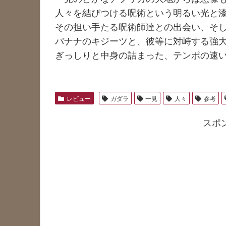
人々を結びつける呪術という明るい光と
その担い手たる呪術師達との出会い、そ
バナナのキジーツと、彼等に対峙する強
ぎっしりと中身の詰まった、テンポの速
レビュー
ガダラ
一見
人々
参考
スポ