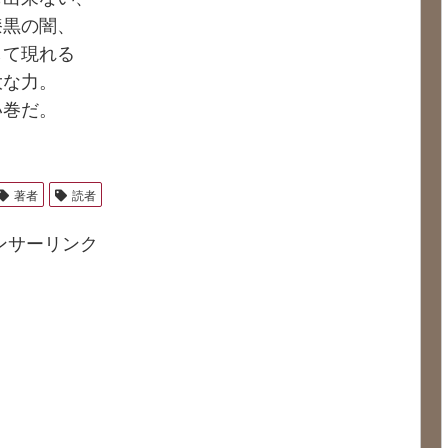
漆黒の闇、
して現れる
大な力。
い巻だ。
著者
読者
ンサーリンク