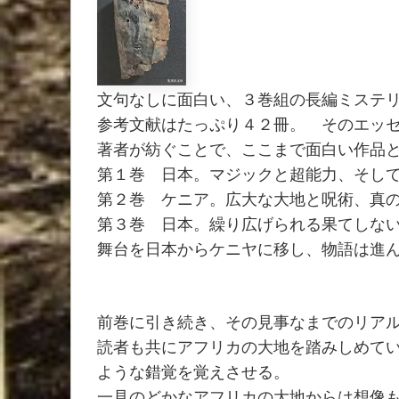
文句なしに面白い、３巻組の長編ミステ
参考文献はたっぷり４２冊。 そのエッ
著者が紡ぐことで、ここまで面白い作品
第１巻 日本。マジックと超能力、そし
第２巻 ケニア。広大な大地と呪術、真
第３巻 日本。繰り広げられる果てしな
舞台を日本からケニヤに移し、物語は進
前巻に引き続き、その見事なまでのリア
読者も共にアフリカの大地を踏みしめて
ような錯覚を覚えさせる。
一見のどかなアフリカの大地からは想像