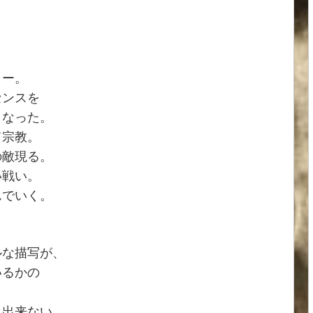
リー。
センスを
となった。
て宗教。
の敵現る。
い戦い。
んでいく。
ルな描写が、
いるかの
も出来ない、