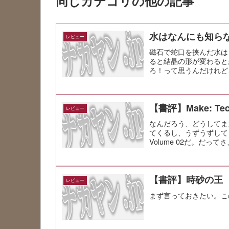
同じカテゴリの他の記事
水はなんにも知ら
レビュー
磁石で蛇口を挟んだ水は
ると結晶の形が変わると
ろ！って思うんだけれど
【書評】Make: Techn
レビュー
なんだろう、どうしてま
てくるし、うずうずしてくる。 
Volume 02だ。だっ
【書評】時砂の王
レビュー
まず言っておきたい。こ