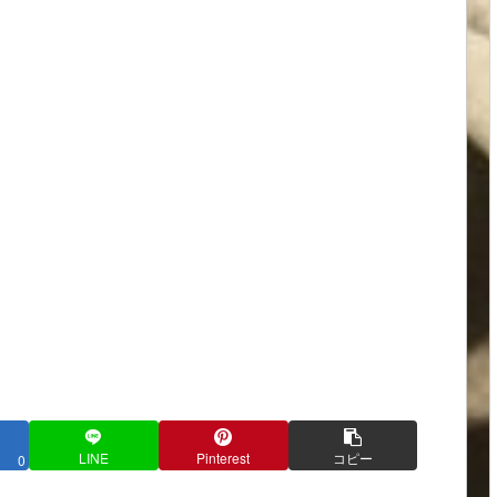
LINE
Pinterest
コピー
0