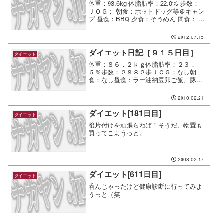
体重：93.6kg 体脂肪率：22.0% 歩数：
ＪＯＧ： 朝食：ホットドッグ等＠キャン
プ 昼食：BBQ 夕食：そうめん 間食： メ
モ：運転手なので本日は酒は抜きで
2012.07.15
ダイエット日記［９１５日目］
ダイエット
体重：８６．２ｋｇ体脂肪率：２３．
５％歩数：２８８２歩ＪＯＧ：なし朝
食：なし昼食：ラー油納豆卵ご飯、豚汁
夕食：塩ラーメン二口、宅呑み間食：メ
モ：選挙に行ってきたよ。
2010.02.21
ダイエット[181日目]
ダイエット
後片付けを頑張らねば！そうだ、物置も
買ってこようっと。
2008.02.17
ダイエット[611日目]
ダイエット
呑んじゃったけど健康診断に行ってみよ
うっと（笑