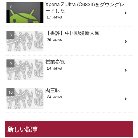
Xperia Z Ultra (C6833)をダウングレ
ードした
27 views
【書評】中国動漫新人類
26 views
授業参観
24 views
肉三昧
24 views
新しい記事