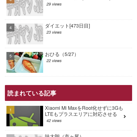
29 views
ダイエット[473日目]
23 views
おひる（5/27）
22 views
読まれている記事
Xiaomi Mi MaxをRoot化せずに3Gも
LTEもプラスエリアに対応させる
42 views
味太朗（市ヶ尾）