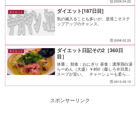
2009.04.22
ダイエット[187日目]
ダイエット
気の滅入ることも多いが、逆境こそステ
ップアップのチャンス。
2008.02.23
ダイエット日記その2［360日
ダイエット
目］
体重： 朝食：おにぎり 昼食：濃厚鶏白湯
らーめん（大盛）￥850（藤しろ＠目黒）
スープが旨い。 チャーシューも柔らか
くて旨い。 丁寧に作ってあるし、非常
2013.05.15
に好感が持てる。が、麺をすすると麺が
目立ってスープが霞む。 麺の味しかし
ないって感じで残...
スポンサーリンク