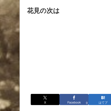
花見の次は
X
Facebook
はてブ
0