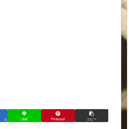
LINE
Pinterest
コピー
0