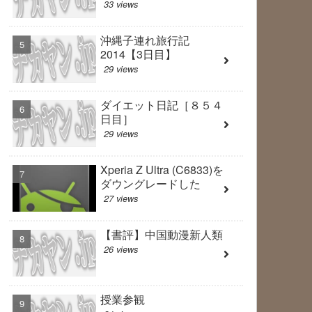
33 views
沖縄子連れ旅行記
2014【3日目】
29 views
ダイエット日記［８５４
日目］
29 views
Xperia Z Ultra (C6833)を
ダウングレードした
27 views
【書評】中国動漫新人類
26 views
授業参観