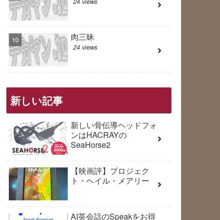
24 views
肉三昧
24 views
新しい記事
新しい骨伝導ヘッドフォ
ンはHACRAYの
SeaHorse2
【映画評】プロジェク
ト・ヘイル・メアリー
AI英会話のSpeakをお得