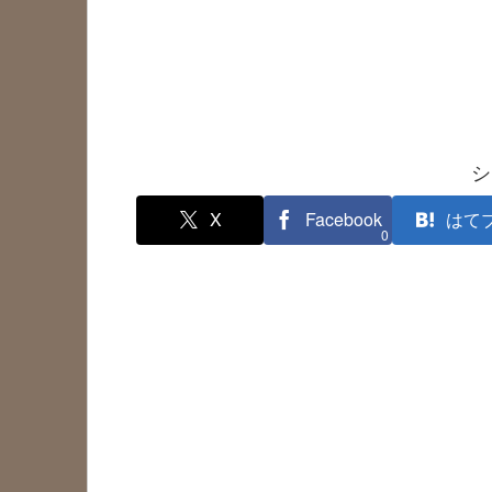
シ
X
Facebook
はて
0