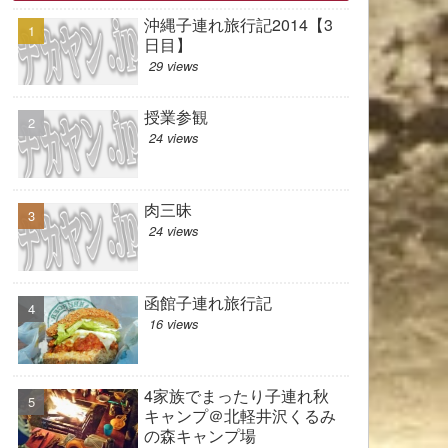
沖縄子連れ旅行記2014【3
日目】
29 views
授業参観
24 views
肉三昧
24 views
函館子連れ旅行記
16 views
4家族でまったり子連れ秋
キャンプ＠北軽井沢くるみ
の森キャンプ場