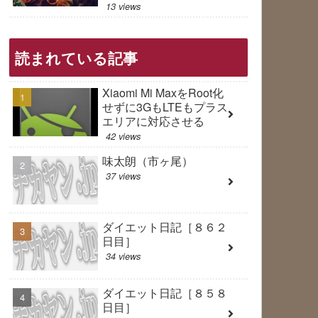
13 views
読まれている記事
Xiaomi Mi MaxをRoot化
せずに3GもLTEもプラス
エリアに対応させる
42 views
味太朗（市ヶ尾）
37 views
ダイエット日記［８６２
日目］
34 views
ダイエット日記［８５８
日目］