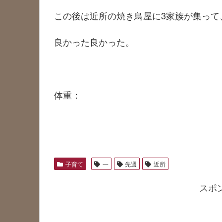
この後は近所の焼き鳥屋に3家族が集って
良かった良かった。
体重：
子育て
一
先週
近所
スポ