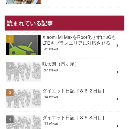
読まれている記事
Xiaomi Mi MaxをRoot化せずに3Gも
LTEもプラスエリアに対応させる
41 views
味太朗（市ヶ尾）
37 views
ダイエット日記［８６２日目］
34 views
ダイエット日記［８５８日目］
33 views