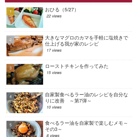
おひる（5/27）
22 views
大きなマグロのカマを手軽に塩焼きで
仕上げる我が家のレシピ
17 views
ローストチキンを作ってみた
15 views
自家製食べるラー油のレシピを自分な
りに改善 ～第7弾～
10 views
食べるラー油を自家製で楽しむメモ～
その3～
8 views