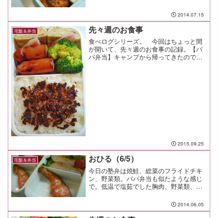
し入れて喜んでもらえたけど、暑い中み
んなよく頑張ってたなー。球技の苦手な
2014.07.15
俺には無理だわ。 すごいや。もちろ
ん、応援に行く前に塾弁...
先々週のお食事
宅飯＆弁当
食べログシリーズ。 今回はちょっと間
が開いて、先々週のお食事の記録。【パ
パ弁当】キャンプから帰ってきたので、
余ったフランクフルトと、結婚式の引き
出物の蒲鉾を彩りに。 ブロッコリの下
にはミニトマトが隠れている。 普通に
食べるときはウインナー系...
2015.09.25
おひる（6/5）
宅飯＆弁当
今日の塾弁は焼鮭、総菜のフライドチキ
ン、野菜類。パパ弁当も似たような感じ
で。低温で塩茹でした胸肉、野菜類、味
付うずら。これにわかめスープを付けて
満腹のお昼。体重： 93.7kg
2014.06.05