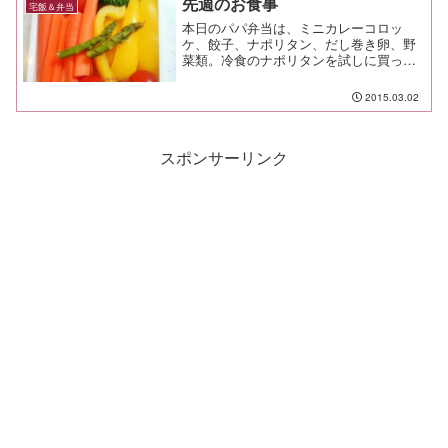
先週のお食事
宅飯＆弁当
本日のパパ弁当は、ミニカレーコロッ
ケ、餃子、ナポリタン、だし巻き卵、野
菜類。冷食のナポリタンを試しに買って
みたけど、可でも不可でもなく、な感じ
だったのに、カレーコロッケはツボだっ
2015.03.02
たらしい。また食べたい！ってリクエス
トもらいましたー！パパ弁当...
スポンサーリンク