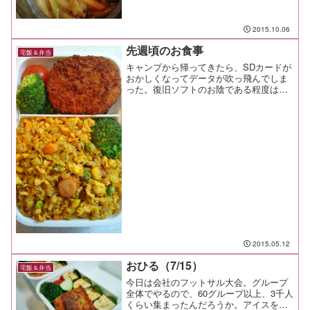
2015.10.06
先週頃のお食事
宅飯＆弁当
キャンプから帰ってきたら、SDカードが
おかしくなってデータが吹っ飛んでしま
った。復旧ソフトのお陰である程度はデ
ータも復活したけど、バックアップって
大事だよね。 特に想い出系ね。 写真
とか動画とかね。
2015.05.12
おひる（7/15）
宅飯＆弁当
今日は会社のフットサル大会。グループ
全体でやるので、60グループ以上、3千人
くらい集まったんだろうか。アイスを差