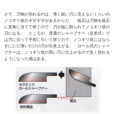
さて、刃物が切れるのは、薄く鋭い刃に見えないくらいの
ノコギリ状のギザギザがあるからだ。 砥石は刃物を砥石
に直角に当てて研ぐので、刃が縦に削られてノコギリ状の
刃になる。 ところが、普通のシャープナー（交差式）で
は刃に沿って手前に引いて研ぐので、ノコギリ状にはなら
ずにただ薄いだけの刃が出来上がる。 ロール式のシャー
プナーは、ノコギリ状の荒い刃に仕上がるので良く切れる
ようになった感はある。