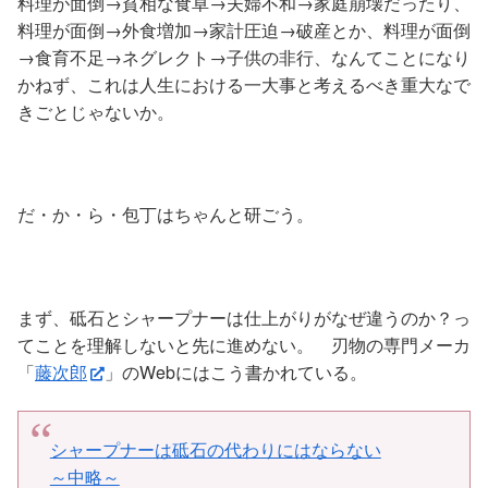
料理が面倒→貧相な食卓→夫婦不和→家庭崩壊だったり、
料理が面倒→外食増加→家計圧迫→破産とか、料理が面倒
→食育不足→ネグレクト→子供の非行、なんてことになり
かねず、これは人生における一大事と考えるべき重大なで
きごとじゃないか。
だ・か・ら・包丁はちゃんと研ごう。
まず、砥石とシャープナーは仕上がりがなぜ違うのか？っ
てことを理解しないと先に進めない。 刃物の専門メーカ
「
藤次郎
」のWebにはこう書かれている。
シャープナーは砥石の代わりにはならない
～中略～