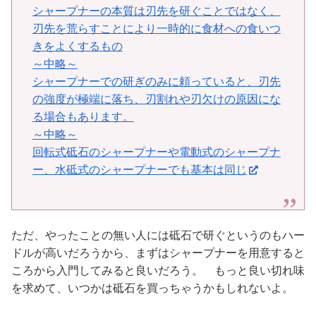
シャープナーの本質は刃先を研ぐことではなく、
刃先を荒らすことにより一時的に食材への食いつ
きをよくするもの
～中略～
シャープナーでの研ぎのみに頼っていると、刃先
の強度が極端に落ち、刃割れや刃欠けの原因にな
る場合もあります。
～中略～
回転式砥石のシャープナーや電動式のシャープナ
ー、水砥式のシャープナーでも基本は同じ
ただ、やったことの無い人には砥石で研ぐというのもハー
ドルが高いだろうから、まずはシャープナーを用意すると
ころから入門してみると良いだろう。 もっと良い切れ味
を求めて、いつかは砥石を買っちゃうかもしれないよ。