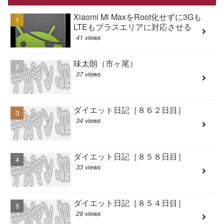
Xiaomi Mi MaxをRoot化せずに3Gも
LTEもプラスエリアに対応させる
41 views
味太朗（市ヶ尾）
37 views
ダイエット日記［８６２日目］
34 views
ダイエット日記［８５８日目］
33 views
ダイエット日記［８５４日目］
29 views