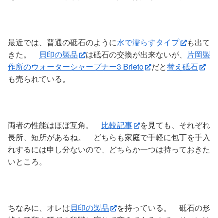
最近では、普通の砥石のように
水で濡らすタイプ
も出て
きた。
貝印の製品
は砥石の交換が出来ないが、
片岡製
作所のウォーターシャープナー3 Brieto
だと
替え砥石
も売られている。
両者の性能はほぼ互角。
比較記事
を見ても、それぞれ
長所、短所があるね。 どちらも家庭で手軽に包丁を手入
れするには申し分ないので、どちらか一つは持っておきた
いところ。
ちなみに、オレは
貝印の製品
を持っている。 砥石の形