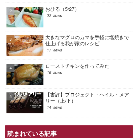
おひる（5/27）
22 views
大きなマグロのカマを手軽に塩焼きで
仕上げる我が家のレシピ
17 views
ローストチキンを作ってみた
15 views
【書評】プロジェクト・ヘイル・メア
リー（上/下）
14 views
読まれている記事