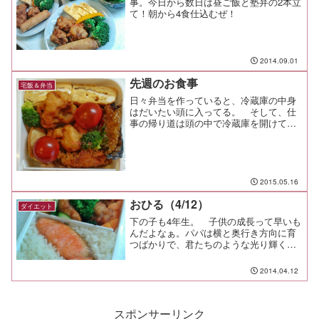
事。今日から数日は昼ご飯と塾弁の2本立
て！朝から4食仕込むぜ！
2014.09.01
先週のお食事
宅飯＆弁当
日々弁当を作っていると、冷蔵庫の中身
はだいたい頭に入ってる。 そして、仕
事の帰り道は頭の中で冷蔵庫を開けて、
明日以降の弁当や夕飯の献立なんかを考
える。足りないものは帰りがけに買い足
して、明日使う冷凍品は上に移しておい
たりして就寝だ。 だって...
2015.05.16
おひる（4/12）
ダイエット
下の子も4年生。 子供の成長って早いも
んだよなぁ。パパは横と奥行き方向に育
つばかりで、君たちのような光り輝く竜
巻のよう成長っぷりとは比べるべくも無
い。今までのサッカーは午前中だけだっ
2014.04.12
たが、これからは午後も練習がある。平
日は塾弁、土日はサッカ...
スポンサーリンク