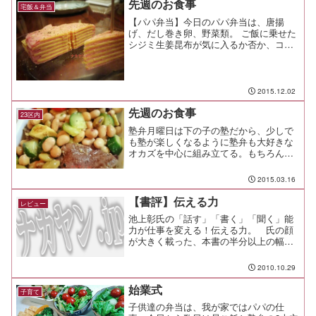
先週のお食事
宅飯＆弁当
【パパ弁当】今日のパパ弁当は、唐揚
げ、だし巻き卵、野菜類。 ご飯に乗せた
シジミ生姜昆布が気に入るか否か、コレ
は賭けだな。【カレーパスタ（中盛）
1,030円＠ばらの木（天王町）】サラダ弁
当を持ってきていたけど、ボスが昼友を
探していたのでご相伴...
2015.12.02
先週のお食事
23区内
塾弁月曜日は下の子の塾だから、少しで
も塾が楽しくなるように塾弁も大好きな
オカズを中心に組み立てる。もちろん、
野菜もちゃんと食べられるようにと、ミ
ニトマトやキュウリ、ブロッコリの塩蒸
2015.03.16
しなどが定番。美味しかった！って帰っ
てくるかと思っていたら、...
【書評】伝える力
レビュー
池上彰氏の「話す」「書く」「聞く」能
力が仕事を変える！伝える力。 氏の顔
が大きく載った、本書の半分以上の幅を
占める気合いの入った帯にはこう書いて
ある。１００万部突破！ ビジネス、子育
2010.10.29
て、友人関係・・・。 “自分の思いが相
手に届かない” と感...
始業式
子育て
子供達の弁当は、我が家ではパパの仕