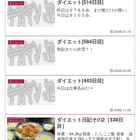
ダイエット[514日目]
ダイエット
昨日は９７８８歩。まだ喉だけが痛い。
今日は８１００歩。
2009.01.15
ダイエット[584日目]
ダイエット
朝起きたら吹雪？！
2009.03.26
ダイエット[443日目]
ダイエット
今日は仕事呑みだー
2008.11.05
ダイエット日記その2［338日
ダイエット
目］
体重：94.2kg 朝食：たらこご飯 昼食：油
淋鶏定食￥780（天王酒家＠天王町） 夕