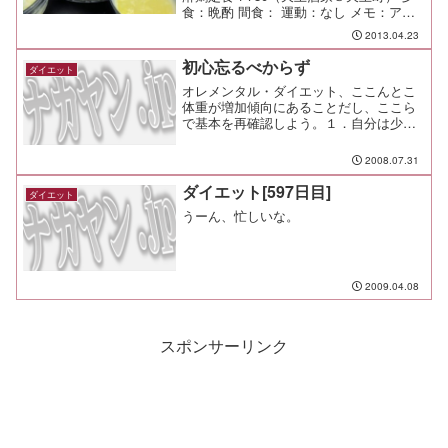
食：晩酌 間食： 運動：なし メモ：アヒ
ージョは生海老じゃないと美味しくない
2013.04.23
初心忘るべからず
ダイエット
オレメンタル・ダイエット、ここんとこ
体重が増加傾向にあることだし、ここら
で基本を再確認しよう。１．自分は少食
だと思い込む。２．食べる前に満腹だと
思い込む。３．食べながらも満腹になっ
2008.07.31
たと思い込む。４．呑みたいものを呑
み、食べたいものを食べる。...
ダイエット[597日目]
ダイエット
うーん、忙しいな。
2009.04.08
スポンサーリンク