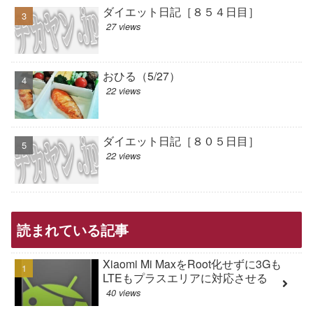
ダイエット日記［８５４日目］
27 views
おひる（5/27）
22 views
ダイエット日記［８０５日目］
22 views
読まれている記事
Xiaomi Mi MaxをRoot化せずに3Gも
LTEもプラスエリアに対応させる
40 views