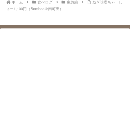
ホーム
食べログ
東急線
ねぎ味噌ちゃーし
ゅー1,100円（Bamboo＠南町田）