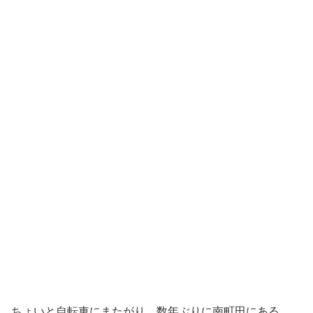
ちょいと自転車にまたがり、数年ぶりに南町田にある