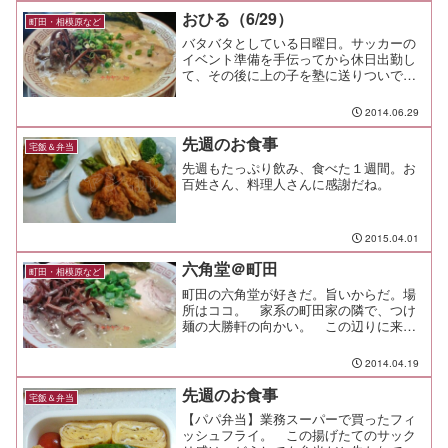
うまそうだな・・・と次回...
おひる（6/29）
町田・相模原など
バタバタとしている日曜日。サッカーの
イベント準備を手伝ってから休日出勤し
て、その後に上の子を塾に送りついでに
町田の六角堂へ。うん、ここはやっぱり
旨いな。替玉は2玉まで無料なんだけど、
2014.06.29
頑張っても1つが限界。 1回だけスープ
追加が可能なのは裏技...
先週のお食事
宅飯＆弁当
先週もたっぷり飲み、食べた１週間。お
百姓さん、料理人さんに感謝だね。
2015.04.01
六角堂＠町田
町田・相模原など
町田の六角堂が好きだ。旨いからだ。場
所はココ。 家系の町田家の隣で、つけ
麺の大勝軒の向かい。 この辺りに来れ
ば、毛色の違うラーメンを楽しめるよ。
ジャンルは長浜ラーメン。 見ての通り
2014.04.19
の白濁した濃厚なスープに、極細麺の組
み合わせ。長浜ラーメンが...
先週のお食事
宅飯＆弁当
【パパ弁当】業務スーパーで買ったフィ
ッシュフライ。 この揚げたてのサック