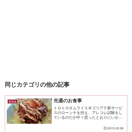
同じカテゴリの他の記事
先週のお食事
東急線
トロトロオムライス＠ゴリアテ新サービ
スのローンチを控え、アレコレ試験をし
ているのだが中々思ったとおりにいかな
い。仕方ないので、仲間達とゴリアテで
お昼。 いつものオムライスに舌鼓を打
2015.03.08
ちつつ、仲間の食べていたロコモコ丼も