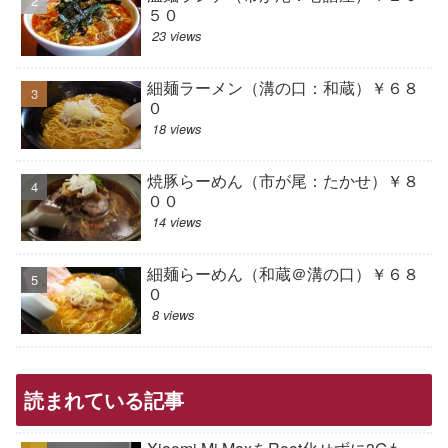
５０
23 views
細麺ラーメン（溝の口：和蔵）￥６８
０
18 views
焼豚らーめん（市が尾：たかせ）￥８
００
14 views
細麺らーめん（和蔵＠溝の口）￥６８
０
8 views
読まれている記事