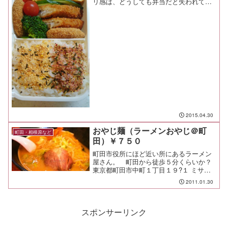
リ感は、どうしても弁当だと失われてし
まうんだけど、少しでも美味しく食べて
欲しいので、しっかり冷ますとか工夫も
欠かせない。 彩り含め、弁当は箱庭ア
ートなのだ。【天丼＠てん...
2015.04.30
おやじ麺（ラーメンおやじ＠町
町田・相模原など
田）￥７５０
町田市役所にほど近い所にあるラーメン
屋さん。 町田から徒歩５分くらいか？
東京都町田市中町１丁目１９?１ ミサワ
ビル １Ｆ休日のお昼を外した時間だった
2011.01.30
けど、２組くらい待っていたな。 最後
尾に待つこと数分、ほどなくして店内へ
入る。 中はカウンタ...
スポンサーリンク