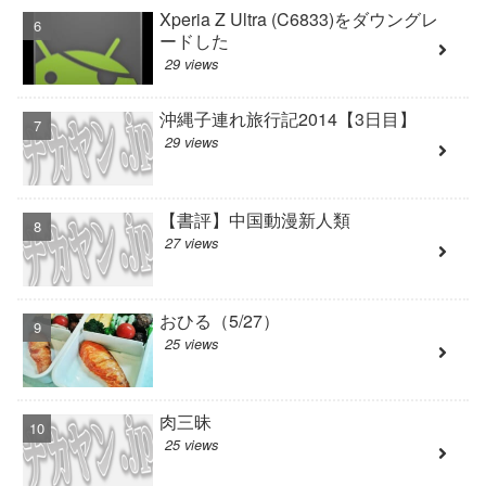
Xperia Z Ultra (C6833)をダウングレ
ードした
29 views
沖縄子連れ旅行記2014【3日目】
29 views
【書評】中国動漫新人類
27 views
おひる（5/27）
25 views
肉三昧
25 views