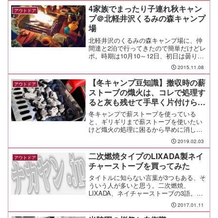
4家族でまったり子連れ秋キャン
アウトドア
プ＠北軽井沢くるみの森キャンプ
場
北軽井沢のくるみの森キャンプ場に、仲
間達と2泊で行ってきたので簡単だけどレ
ポ。時期は10月10～12日、初日は曇り、
2日目の朝は雨、午後に快晴、夜から気温
2015.11.08
はグングン下がり、3日目は朝から3℃と
冷え込んだが快晴、という一通りの気候
【冬キャンプ豆知識】撤収時の薪
アウトドア
を体験するこ...
ストーブの熾火は、コレで処理す
ると灰も残せて手早く片付けられ
る！
冬キャンプで薪ストーブを使っている
と、ギリギリまで薪ストーブを使いたい
けど熾火の処理に困るから早めに消しち
ゃう、そんな人も多いんじゃないかな。
2019.02.03
そこで、今回は我が家で愛用している薪
ストーブのお片付けアイテムを紹介した
二次燃焼タイプのLIXADA製ネイ
アウトドア
い。
チャーストーブを買ってみた
タイトルに知らない言葉が3つもある、そ
ういう人が多いと思う。二次燃焼、
LIXADA、ネイチャーストーブの3語。
この3語を除くと「タイプの」「製」「を
2017.01.11
買ってみた」となって、何が何だか全く
分からない文章になる。 いや、文章で