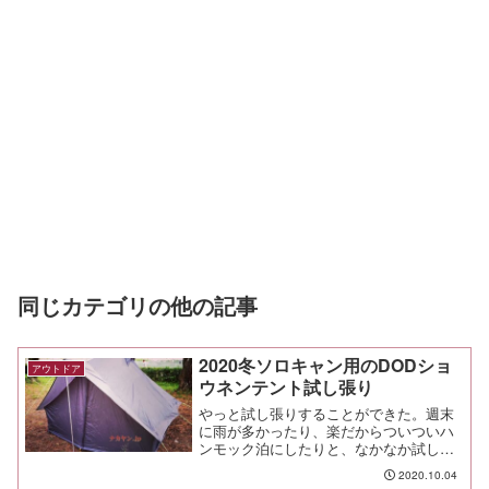
同じカテゴリの他の記事
2020冬ソロキャン用のDODショ
アウトドア
ウネンテント試し張り
やっと試し張りすることができた。週末
に雨が多かったり、楽だからついついハ
ンモック泊にしたりと、なかなか試し張
りすることができなかったDODショウネ
2020.10.04
ンテント。やっと張れたぜ😎