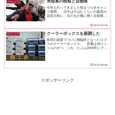
米陸軍の桜祭と自衛隊
アウトドア
すらない。とりあえ...
今年も行ってきました桜まつり＠キャン
プ座間。 日中は汗ばむくらいの最高の
花見日和に、日の丸が胸に輝く自衛隊Ｔ
シャツを着て行ってきたよ！
2010.04.04
クーラーボックスを新調した
アウトドア
前回の超宴でついに御臨終となったロゴ
スのクーラーボックス。 容量は35リッ
トルのやつ。これ。たぶん2005年にテン
トと一緒に買い揃えたもので、本当に長
くお世話になったクーラーボックスだ。
だけど蓋を留めるバックルが両方とも壊
れてしまったから、...
2015.06.06
スポンサーリンク