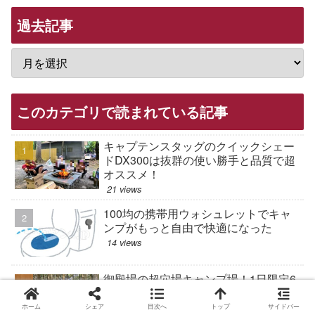
過去記事
このカテゴリで読まれている記事
キャプテンスタッグのクイックシェー
ドDX300は抜群の使い勝手と品質で超
オススメ！
21 views
100均の携帯用ウォシュレットでキャ
ンプがもっと自由で快適になった
14 views
御殿場の超穴場キャンプ場！1日限定6
組、快適広々で財布にも優しい林間サ
イト、檜の森（ひのきのもり）キャン
ホーム
シェア
目次へ
トップ
サイドバー