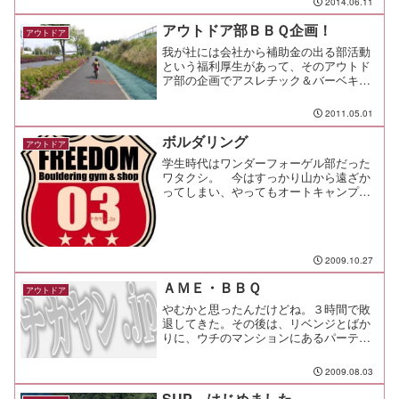
2014.06.11
アウトドア部ＢＢＱ企画！
アウトドア
我が社には会社から補助金の出る部活動
という福利厚生があって、そのアウトド
ア部の企画でアスレチック＆バーベキュ
ーに行ってきた。って言うかオレらが主
催者なんだけどね（笑場所は東急田園都
2011.05.01
市線のつくし野駅、もしくはすずかけ台
駅から徒歩１５分くらいの...
ボルダリング
アウトドア
学生時代はワンダーフォーゲル部だった
ワタクシ。 今はすっかり山から遠ざか
ってしまい、やってもオートキャンプと
か、せいぜい簡単な沢登り程度だったん
だけど、会社のアウトドア部を主催する
ようになってからは、少しずつ活動の幅
を戻しつつある今日この頃...
2009.10.27
ＡＭＥ・ＢＢＱ
アウトドア
やむかと思ったんだけどね。３時間で敗
退してきた。その後は、リベンジとばか
りに、ウチのマンションにあるパーティ
ールームで５時間ほど呑み食い。２０人
近い団体さんが複数来ていて、屋根付き
2009.08.03
エリアはすでに満員御礼の状況。既に申
込時に団体さん同士の場所...
SUP、はじめました。