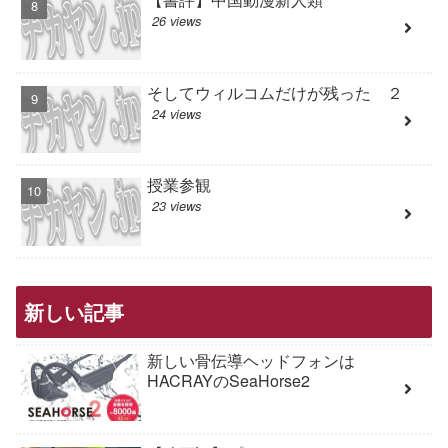
26 views
そしてウィルコムだけが残った ２
24 views
授業参観
23 views
新しい記事
新しい骨伝導ヘッドフォンは
HACRAYのSeaHorse2