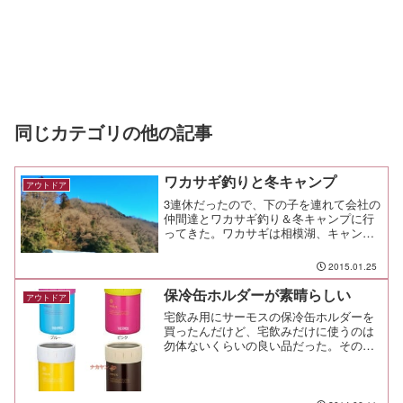
同じカテゴリの他の記事
ワカサギ釣りと冬キャンプ
アウトドア
3連休だったので、下の子を連れて会社の
仲間達とワカサギ釣り＆冬キャンプに行
ってきた。ワカサギは相模湖、キャンプ
はお馴染み道志の青根キャンプ場。釣れ
たかって？ それはもう。
2015.01.25
保冷缶ホルダーが素晴らしい
アウトドア
宅飲み用にサーモスの保冷缶ホルダーを
買ったんだけど、宅飲みだけに使うのは
勿体ないくらいの良い品だった。その名
もＨＯＬ℃（ほーるど）。使ってみて初
めて気付いたことが、「ああ、オレは最
後の1cm、2～3口くらいがぬるいことが
気にくわなかったんだ...