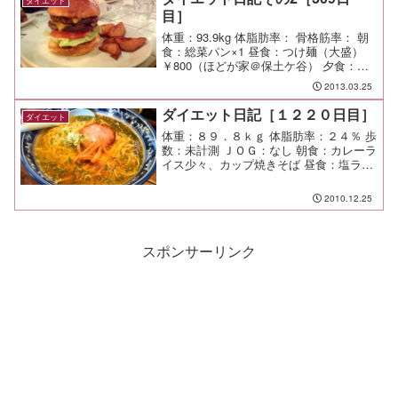
ダイエット
目］
体重：93.9kg 体脂肪率： 骨格筋率： 朝
食：総菜パン×1 昼食：つけ麺（大盛）
￥800（ほどが家＠保土ケ谷） 夕食：ダ
ブルチーズバーガー￥1,570（as classics
2013.03.25
diner＠駒沢）旨い。 ただひたすらに旨
い。 間食： 運動...
ダイエット日記［１２２０日目］
ダイエット
体重：８９．８ｋｇ 体脂肪率：２４％ 歩
数：未計測 ＪＯＧ：なし 朝食：カレーラ
イス少々、カップ焼きそば 昼食：塩ラー
メン大盛（小川軒＠南町田）￥６００ 夕
食：ピザなど 間食： メモ：本日クリスマ
2010.12.25
スにつき夜は宅配ピザにした。
スポンサーリンク