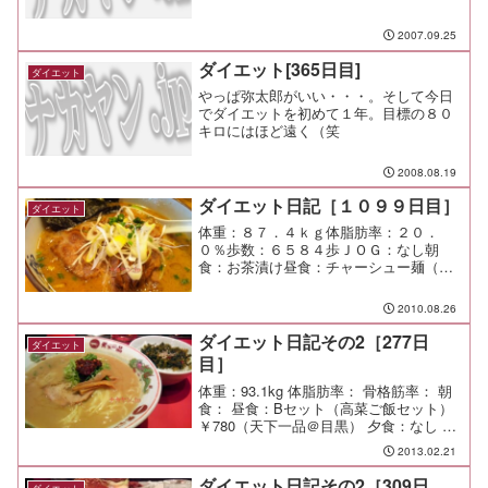
2007.09.25
ダイエット[365日目]
ダイエット
やっぱ弥太郎がいい・・・。そして今日
でダイエットを初めて１年。目標の８０
キロにはほど遠く（笑
2008.08.19
ダイエット日記［１０９９日目］
ダイエット
体重：８７．４ｋｇ体脂肪率：２０．
０％歩数：６５８４歩ＪＯＧ：なし朝
食：お茶漬け昼食：チャーシュー麺（横
濱屋＠市が尾）￥９５０夕食：弥太郎＠
溝ノ口間食：メモ：異動した仲間を迎え
2010.08.26
てバックパッカー呑み
ダイエット日記その2［277日
ダイエット
目］
体重：93.1kg 体脂肪率： 骨格筋率： 朝
食： 昼食：Bセット（高菜ご飯セット）
￥780（天下一品＠目黒） 夕食：なし 間
食： 運動：ジョギング9.6km 60分 メ
2013.02.21
モ：
ダイエット日記その2［309日