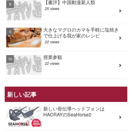
【書評】中国動漫新人類
25 views
大きなマグロのカマを手軽に塩焼き
で仕上げる我が家のレシピ
22 views
授業参観
22 views
新しい記事
新しい骨伝導ヘッドフォンは
HACRAYのSeaHorse2