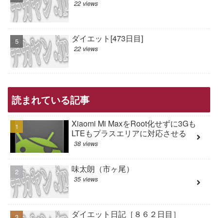
22 views
ダイエット[473日目]
22 views
読まれている記事
Xiaomi Mi MaxをRoot化せずに3Gも
LTEもプラスエリアに対応させる
38 views
味太朗（市ヶ尾）
35 views
ダイエット日記［８６２日目］