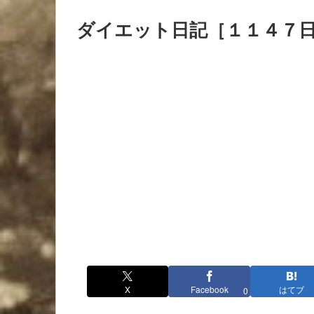
ダイエット日記［１１４７
X
Facebook
はてブ
0