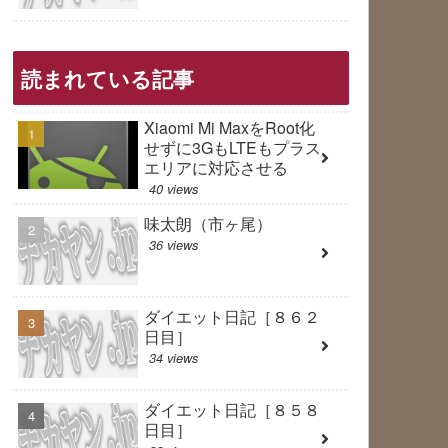
読まれている記事
Xiaomi Mi MaxをRoot化
せずに3GもLTEもプラス
エリアに対応させる
40 views
味太朗（市ヶ尾）
36 views
ダイエット日記［８６２
日目］
34 views
ダイエット日記［８５８
日目］