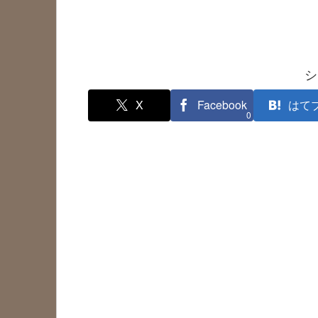
シ
X
Facebook
はて
0