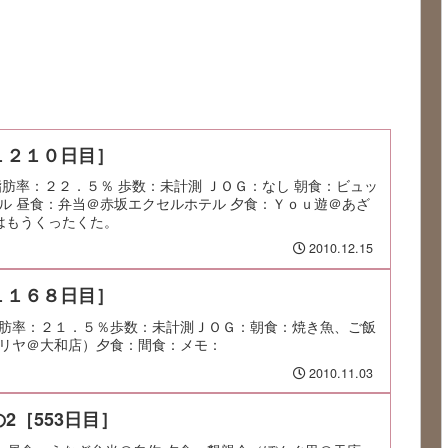
１２１０日目］
脂肪率：２２．５％ 歩数：未計測 ＪＯＧ：なし 朝食：ビュッ
ル 昼食：弁当＠赤坂エクセルホテル 夕食：Ｙｏｕ遊＠あざ
修はもうくったくた。
2010.12.15
１１６８日目］
肪率：２１．５％歩数：未計測ＪＯＧ：朝食：焼き魚、ご飯
リヤ＠大和店）夕食：間食：メモ：
2010.11.03
2［553日目］