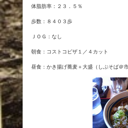
体脂肪率：２３．５％
歩数：８４０３歩
ＪＯＧ：なし
朝食：コストコピザ１／４カット
昼食：かき揚げ蕎麦＋大盛（しぶそば＠