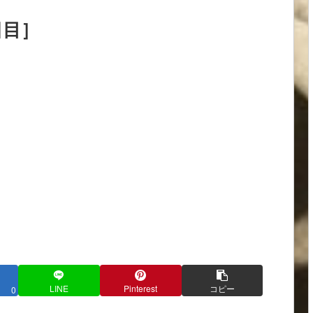
日目］
LINE
Pinterest
コピー
0