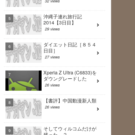
32 views
沖縄子連れ旅行記
2014【3日目】
29 views
ダイエット日記［８５４
日目］
27 views
Xperia Z Ultra (C6833)を
ダウングレードした
26 views
【書評】中国動漫新人類
26 views
そしてウィルコムだけが
残った ２