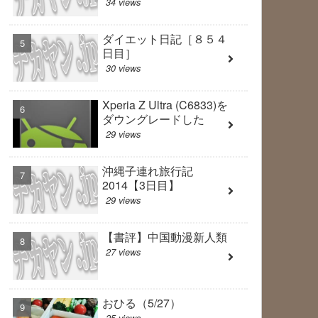
34 views
ダイエット日記［８５４
日目］
30 views
Xperia Z Ultra (C6833)を
ダウングレードした
29 views
沖縄子連れ旅行記
2014【3日目】
29 views
【書評】中国動漫新人類
27 views
おひる（5/27）
25 views