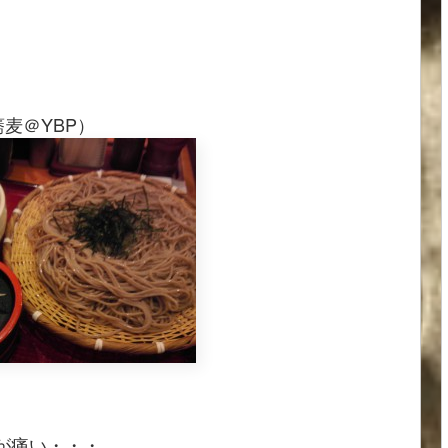
麦＠YBP）
）
が痛い・・・