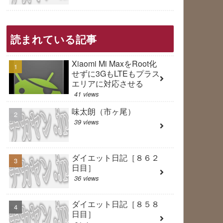
読まれている記事
Xiaomi Mi MaxをRoot化
せずに3GもLTEもプラス
エリアに対応させる
41 views
味太朗（市ヶ尾）
39 views
ダイエット日記［８６２
日目］
36 views
ダイエット日記［８５８
日目］