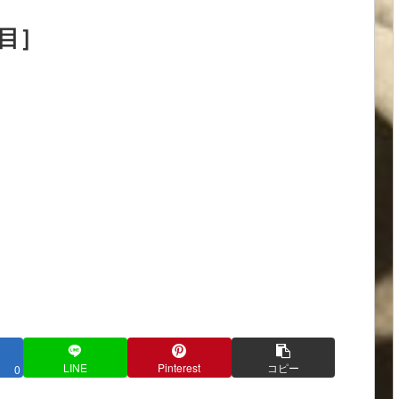
目］
LINE
Pinterest
コピー
0