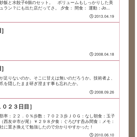
炒飯と水餃子6個のセット。 ボリュームもしっかりした美
ラン？にも出た店だってさ。 夕食： 間食： 運動：Jo...
2013.04.19
]
2008.04.18
]
が足りないのか。そこに甘えは無いのだろうか。技術者よ、
爪を隠したまま研ぎ澄ます事も忘れたか。
2008.09.26
１０２３日目］
肪率：２２．０％歩数：７０２３歩ＪＯＧ：なし朝食：玉子
（西友＠市が尾）￥２９８夕食：ぐろびす呑み間食：メモ：
社に置き換えて勉強したので分かりやすかった！
2010.06.10