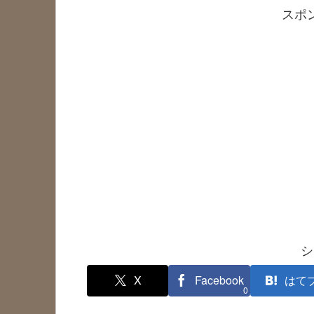
スポ
シ
X
Facebook
はて
0