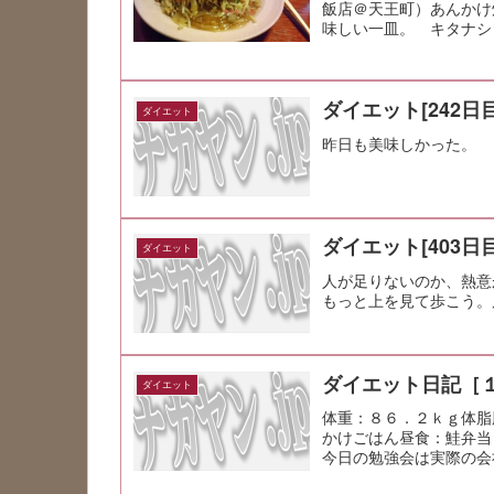
飯店＠天王町）あんかけ
味しい一皿。 キタナシュ
ダイエット[242日目
ダイエット
昨日も美味しかった。
ダイエット[403日目
ダイエット
人が足りないのか、熱意
もっと上を見て歩こう。
ダイエット日記［
ダイエット
体重：８６．２ｋｇ体脂
かけごはん昼食：鮭弁当
今日の勉強会は実際の会