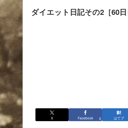
ダイエット日記その2［60日
X
Facebook
はてブ
0