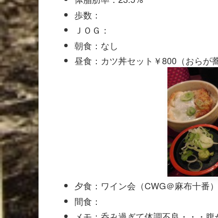
歩数：
ＪＯＧ：
朝食：なし
昼食：カツ丼セット￥800（おらが蕎
夕食：ワイン会（CWG＠麻布十番
間食：
メモ：呑み過ぎて体調不良・・・腹