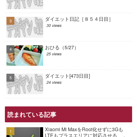
ダイエット日記［８５４日目］
30 views
おひる（5/27）
25 views
ダイエット[473日目]
24 views
読まれている記事
Xiaomi Mi MaxをRoot化せずに3Gも
LTEもプラスエリアに対応させる