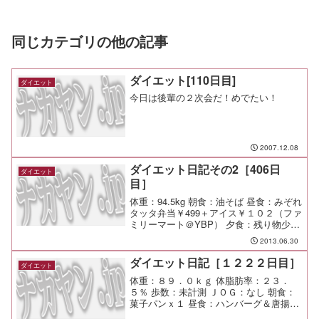
同じカテゴリの他の記事
ダイエット[110日目]
ダイエット
今日は後輩の２次会だ！めでたい！
2007.12.08
ダイエット日記その2［406日
ダイエット
目］
体重：94.5kg 朝食：油そば 昼食：みぞれ
タッタ弁当￥499＋アイス￥１０２（ファ
ミリーマート＠YBP） 夕食：残り物少々
間食： 運動：Jog-10km/62min メモ：久
2013.06.30
しぶりのNightJogは風が気持ち良くて、
子供も自転車で伴...
ダイエット日記［１２２２日目］
ダイエット
体重：８９．０ｋｇ 体脂肪率：２３．
５％ 歩数：未計測 ＪＯＧ：なし 朝食：
菓子パンｘ１ 昼食：ハンバーグ＆唐揚げ
定食（ユニオン＠溝ノ口）￥７８０ 夕