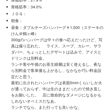
骨格筋率：34.0%
ＪＯＧ：
朝食：
昼食：ダブルチーズハンバーグ￥1,500（ステーキの
けん＠鶴ヶ峰）
300gのハンバーグは中々の食べ応えだったけど、写
真は撮り忘れた。 ライス、スープ、カレー、サラ
ダバー、ちょっとしたデザートは込みで、アイスと
ドリンクは別料金。
ランチ客や午後のお茶主婦層は安く使えるし、夜な
ら別料金で客単価も上がるし、なかなか巧い料金設
定だと思う。
最初に出されたハンバーグは表面5mmくらいしか火
が通っておらず、中は生のままだったので焼き直し
をお願いした。 店に致命的なダメージになるかも
しれないオペミスだなあ。
ランチでなら、また行っても良いかな。