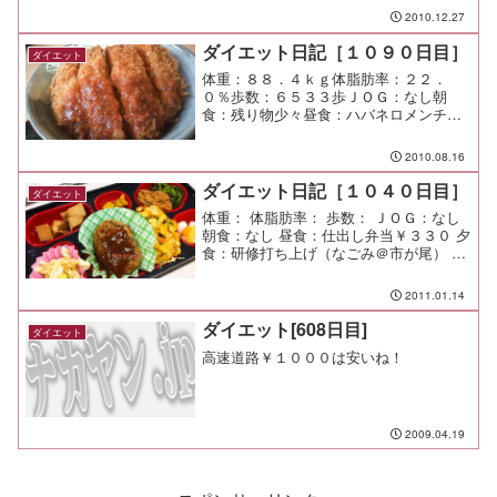
食：懇親会（玉響＠二子玉川） 間食： メ
2010.12.27
モ：楽しい忘年会になった。 なんか気
分が滅入る日だ...
ダイエット日記［１０９０日目］
ダイエット
体重：８８．４ｋｇ体脂肪率：２２．
０％歩数：６５３３歩ＪＯＧ：なし朝
食：残り物少々昼食：ハバネロメンチカ
ツ丼（かつや＠長津田）￥４８０夕食：
駅間食：メモ：暑すぎるー まじで勘弁
2010.08.16
してー
ダイエット日記［１０４０日目］
ダイエット
体重： 体脂肪率： 歩数： ＪＯＧ：なし
朝食：なし 昼食：仕出し弁当￥３３０ 夕
食：研修打ち上げ（なごみ＠市が尾） 間
食： メモ：研修でヘロヘロ。 結果は新
たな目標が見えてきたので、もっと頑張
2011.01.14
りたいと思う。
ダイエット[608日目]
ダイエット
高速道路￥１０００は安いね！
2009.04.19