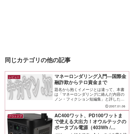
同じカテゴリの他の記事
マネーロンダリング入門―国際金
レビュー
融詐欺からテロ資金まで
題名から抱くイメージとは違って、本書
は「マネーロンダリングに絡んだ内容の
ノン・フィクション短編集」と評した方
がしっくりくる。
2007.01.06
AC400ワット、PD100ワットま
アウトドア
で使える大出力！オウルテックの
ポータブル電源（403Wh /
112,000mAh / PD100W / OWL-