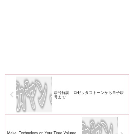
暗号解読―ロゼッタストーンから量子暗
号まで
Make: Technology on Your Time Volume