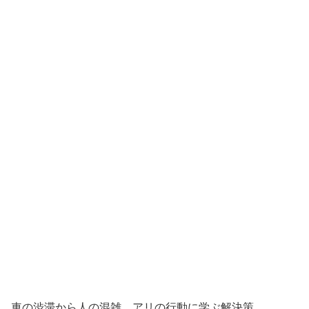
車の渋滞から人の混雑、アリの行動に学ぶ解決策、