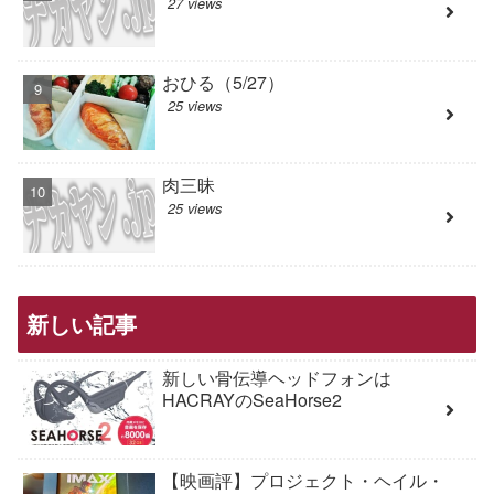
27 views
おひる（5/27）
25 views
肉三昧
25 views
新しい記事
新しい骨伝導ヘッドフォンは
HACRAYのSeaHorse2
【映画評】プロジェクト・ヘイル・