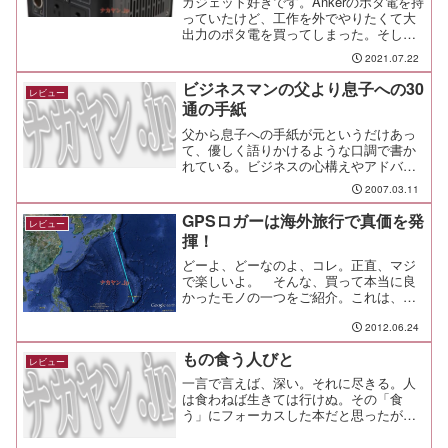
ガジェット好きです。Ankerのポタ電を持
LPBL112001）をポチッた件
っていたけど、工作を外でやりたくて大
出力のポタ電を買ってしまった。そして
今、その便利さに感動している。スゲ
2021.07.22
ぇ。
ビジネスマンの父より息子への30
レビュー
通の手紙
父から息子への手紙が元というだけあっ
て、優しく語りかけるような口調で書か
れている。ビジネスの心構えやアドバイ
スだけではなく、進路や教育、友人関係
2007.03.11
などの「普通の親子」が乗り越えていく
ような話題も。
GPSロガーは海外旅行で真価を発
レビュー
揮！
どーよ、どーなのよ、コレ。正直、マジ
で楽しいよ。 そんな、買って本当に良
かったモノの一つをご紹介。これは、グ
アムから成田へ飛ぶ飛行機の航跡。どー
こまでも、まっすぐ。 ひたすらまっす
2012.06.24
ぐの3時間。次は、着陸してから成田空港
もの食う人びと
の中をどう飛行機は動い...
レビュー
一言で言えば、深い。それに尽きる。人
は食わねば生きては行けぬ。その「食
う」にフォーカスした本だと思ったが、
読んでみると人の「食」に注目した本な
のだ。