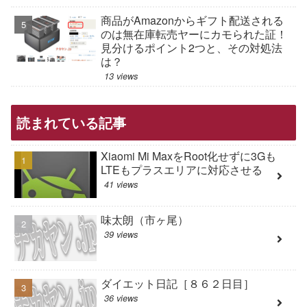
商品がAmazonからギフト配送される
のは無在庫転売ヤーにカモられた証！
見分けるポイント2つと、その対処法
は？
13 views
読まれている記事
Xiaomi Mi MaxをRoot化せずに3Gも
LTEもプラスエリアに対応させる
41 views
味太朗（市ヶ尾）
39 views
ダイエット日記［８６２日目］
36 views