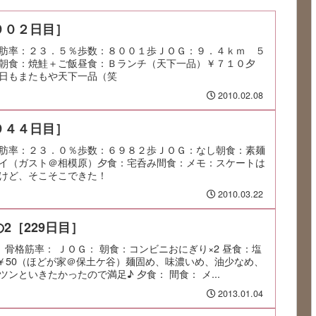
９０２日目］
肪率：２３．５％歩数：８００１歩ＪＯＧ：９．４ｋｍ ５
朝食：焼鮭＋ご飯昼食：Ｂランチ（天下一品）￥７１０夕
日もまたもや天下一品（笑
2010.02.08
９４４日目］
肪率：２３．０％歩数：６９８２歩ＪＯＧ：なし朝食：素麺
イ（ガスト＠相模原）夕食：宅呑み間食：メモ：スケートは
けど、そこそこできた！
2010.03.22
2［229日目］
率： 骨格筋率： ＪＯＧ： 朝食：コンビニおにぎり×2 昼食：塩
ら￥50（ほどが家＠保土ケ谷）麺固め、味濃いめ、油少なめ、
ンといきたかったので満足♪ 夕食： 間食： メ...
2013.01.04