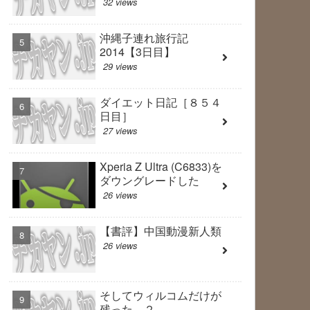
32 views
沖縄子連れ旅行記
2014【3日目】
29 views
ダイエット日記［８５４
日目］
27 views
Xperia Z Ultra (C6833)を
ダウングレードした
26 views
【書評】中国動漫新人類
26 views
そしてウィルコムだけが
残った ２