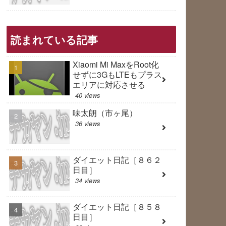
読まれている記事
Xiaomi Mi MaxをRoot化
せずに3GもLTEもプラス
エリアに対応させる
40 views
味太朗（市ヶ尾）
36 views
ダイエット日記［８６２
日目］
34 views
ダイエット日記［８５８
日目］