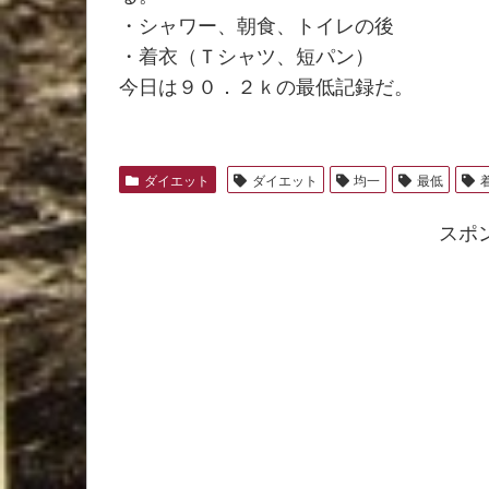
・シャワー、朝食、トイレの後
・着衣（Ｔシャツ、短パン）
今日は９０．２ｋの最低記録だ。
ダイエット
ダイエット
均一
最低
スポ