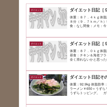
ダイエット日記［
ダイエット
体重：８７．４ｋｇ体脂
８分（９．７ｋｍ／ｈ）
食：なし間食：メモ：今
ダイエット日記［
ダイエット
体重：８７．０ｋｇ体脂
昼食：チキン＆海老フラ
全く滑れないかと思った
ダイエット日記その
ダイエット
体重：92.9kg 体脂肪
ラーメン￥650＋うず
うずらトッピング。 ガツ