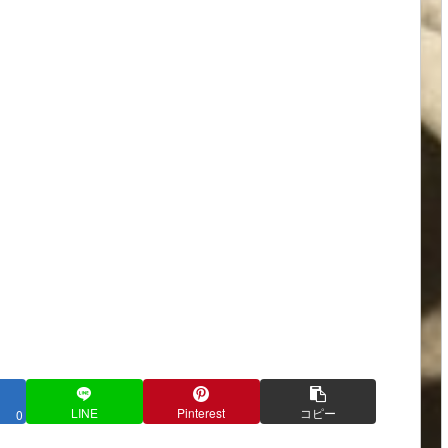
LINE
Pinterest
コピー
0