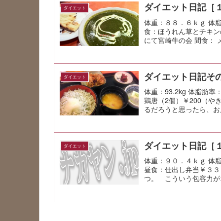
ダイエット日記［
ダイエット
体重：８８．６ｋｇ 体脂
食：ほうれん草とチキン
にて宮崎牛の会 間食：
ダイエット日記その
ダイエット
体重：93.2kg 体脂肪率
鶏唐（2個）￥200（や
るだろうと思ったら、お
ダイエット日記［
ダイエット
体重：９０．４ｋｇ 体
昼食：仕出し弁当￥３３
つ。 こういう包容力が