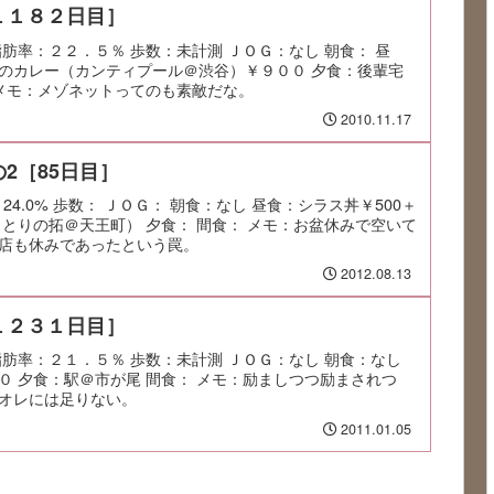
１１８２日目］
肪率：２２．５％ 歩数：未計測 ＪＯＧ：なし 朝食： 昼
のカレー（カンティプール＠渋谷）￥９００ 夕食：後輩宅
 メモ：メゾネットってのも素敵だな。
2010.11.17
2［85日目］
：24.0% 歩数： ＪＯＧ： 朝食：なし 昼食：シラス丼￥500＋
きとりの拓＠天王町） 夕食： 間食： メモ：お盆休みで空いて
店も休みであったという罠。
2012.08.13
１２３１日目］
脂肪率：２１．５％ 歩数：未計測 ＪＯＧ：なし 朝食：なし
０ 夕食：駅＠市が尾 間食： メモ：励ましつつ励まされつ
オレには足りない。
2011.01.05