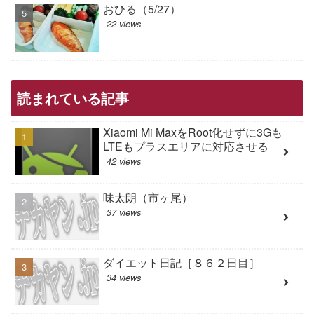
おひる（5/27）
22 views
読まれている記事
Xiaomi Mi MaxをRoot化せずに3Gも
LTEもプラスエリアに対応させる
42 views
味太朗（市ヶ尾）
37 views
ダイエット日記［８６２日目］
34 views