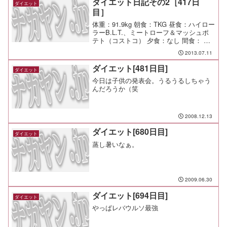
ダイエット日記その2［417日
ダイエット
目］
体重：91.9kg 朝食：TKG 昼食：ハイロー
ラーB.L.T.、ミートローフ＆マッシュポ
テト（コストコ） 夕食：なし 間食： 運
動：Jog-9.5km/66min メモ：今日も暑
2013.07.11
い。汗が止まらない。でも走りたい。
ダイエット[481日目]
ダイエット
今日は子供の発表会。うるうるしちゃう
んだろうか（笑
2008.12.13
ダイエット[680日目]
ダイエット
蒸し暑いなぁ。
2009.06.30
ダイエット[694日目]
ダイエット
やっぱレバウルソ最強