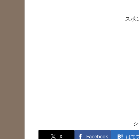
スポ
シ
X
Facebook
はて