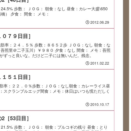
：24.5% 歩数： ＪＯＧ： 朝食：なし 昼食：カレー大盛\650
新橋） 夕食： 間食： メモ：
2012.06.29
１０７９日目］
脂肪率：２４．５％ 歩数：８６５２歩 ＪＯＧ：なし 朝食：な
（吾照里＠二子玉川）￥９８０ 夕食：なし 間食： メモ：吾照
がずっと良いな。だけど二子には無いんだ。残念。
2011.02.22
１１５１日目］
肪率：２２．０％歩数：ＪＯＧ：なし朝食：カレーライス昼
：スクランブルエッグ間食：メモ：休日はいつも慌ただしく
2010.10.17
2［53日目］
率：21.5% 歩数： ＪＯＧ： 朝食：プルコギの残り 昼食：とり