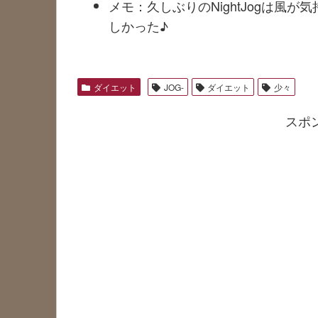
メモ：久しぶりのNightJogは風
しかった♪
ダイエット
JOG-
ダイエット
少々
スポ