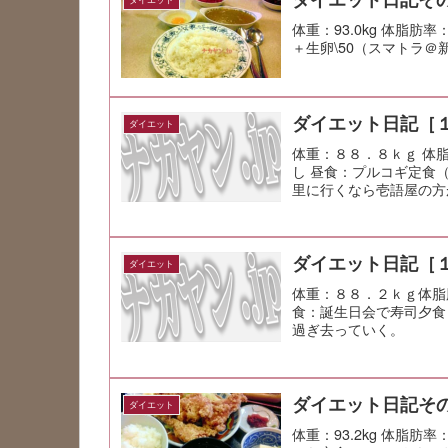
体重：93.0kg 体脂肪率
＋生卵\50（スマトラ＠
ダイエット日記［
ダイエット
体重：８８．８ｋｇ 体
し 昼食：プルコギ定食
里に行くなら壱語屋の方
ダイエット日記［
ダイエット
体重：８８．２ｋｇ体脂
食：誕生日会で寿司夕食
過ぎ去っていく。
ダイエット日記その
ダイエット
体重：93.2kg 体脂肪