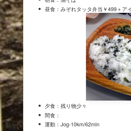
昼食：みぞれタッタ弁当￥499＋ア
夕食：残り物少々
間食：
運動：Jog-10km/62min