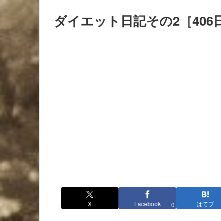
ダイエット日記その2［406
X
Facebook
はてブ
0