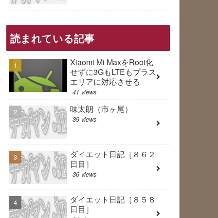
読まれている記事
Xiaomi Mi MaxをRoot化
せずに3GもLTEもプラス
エリアに対応させる
41 views
味太朗（市ヶ尾）
39 views
ダイエット日記［８６２
日目］
36 views
ダイエット日記［８５８
日目］