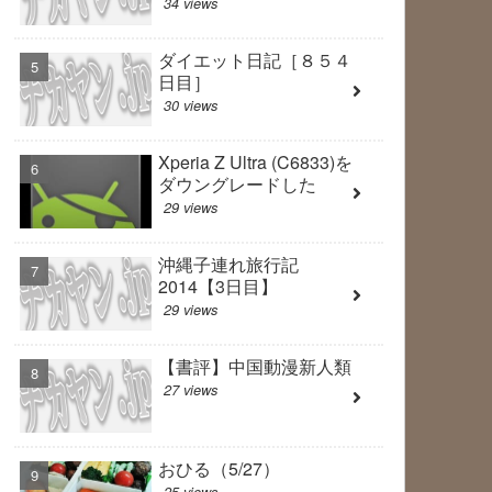
34 views
ダイエット日記［８５４
日目］
30 views
Xperia Z Ultra (C6833)を
ダウングレードした
29 views
沖縄子連れ旅行記
2014【3日目】
29 views
【書評】中国動漫新人類
27 views
おひる（5/27）
25 views