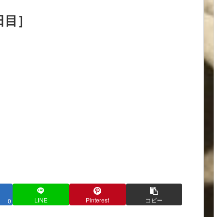
日目］
LINE
Pinterest
コピー
0