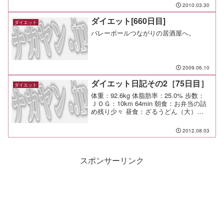
ーンは今月中だ。 急がねば。
2010.03.30
ダイエット[660日目]
ダイエット
バレーボールつながりの居酒屋へ。
2009.06.10
ダイエット日記その2［75日目］
ダイエット
体重：92.6kg 体脂肪率：25.0% 歩数：
ＪＯＧ：10km 64min 朝食：お弁当の詰
め残り少々 昼食：ざるうどん（大）
￥380（麦まる＠天王町） 夕食：晩酌
少々 間食： メモ：昼プールやろうと思っ
2012.08.03
たら休館日かよ！
スポンサーリンク