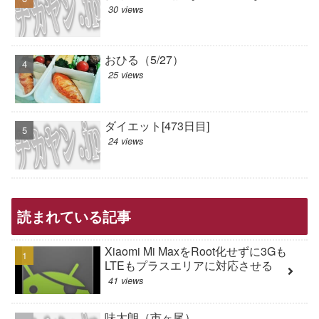
30 views
おひる（5/27）
25 views
ダイエット[473日目]
24 views
読まれている記事
Xiaomi Mi MaxをRoot化せずに3Gも
LTEもプラスエリアに対応させる
41 views
味太朗（市ヶ尾）