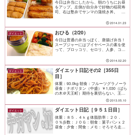
今日は弁当にしたから、朝のうちにお昼
をアップ。左側が自分弁で好物の稲荷寿
司、右は塾弁でサンマの蒲焼き丼。 オ
カズはシウマイ、フライドチキン、だし
巻き卵、野菜類。コンロは2～3口をフル
2014.01.23
活用して作るとか、だいぶ手際は良くな
ってきたけど、どうして...
おひる（2/20）
ダイエット
今日は普通の弁当っぽく、唐揚げ弁当！
スープジャーにはブイヤベースの素を使
って、ブロッコリ、セロリ、人参、コン
ニャクを食べやすい大きさに切って投
入。暖かいスープが体をしっかり温めて
2014.02.20
くれる♪ このスープなら唐辛子と挽肉
を加えて、洋風坦々鍋っぽく...
ダイエット日記その2［355日
ダイエット
目］
体重：93.0kg 朝食：フルーツグラノーラ
昼食：ナポリタン（中盛）￥1,030（ばら
の木＠天王町）期待を裏切らない、王道
の喫茶店ナポリタン。 旨し。 夕食： 間
2013.05.10
食： 運動：Jog-4km/24min メモ：横浜市
緑区の最高地点、高尾山か...
ダイエット日記［９５１日目］
ダイエット
体重：８５．４ｋｇ体脂肪率：２０．
０％歩数：ＪＯＧ：朝食：菓子パンｘ２
昼食：夕食：間食：メモ：そろそろ走り
たい。 エグザスライト会員のキャンペ