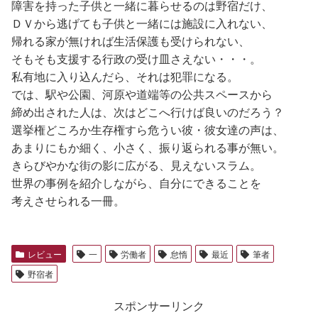
障害を持った子供と一緒に暮らせるのは野宿だけ、
ＤＶから逃げても子供と一緒には施設に入れない、
帰れる家が無ければ生活保護も受けられない、
そもそも支援する行政の受け皿さえない・・・。
私有地に入り込んだら、それは犯罪になる。
では、駅や公園、河原や道端等の公共スペースから
締め出された人は、次はどこへ行けば良いのだろう？
選挙権どころか生存権すら危うい彼・彼女達の声は、
あまりにもか細く、小さく、振り返られる事が無い。
きらびやかな街の影に広がる、見えないスラム。
世界の事例を紹介しながら、自分にできることを
考えさせられる一冊。
レビュー
一
労働者
怠惰
最近
筆者
野宿者
スポンサーリンク