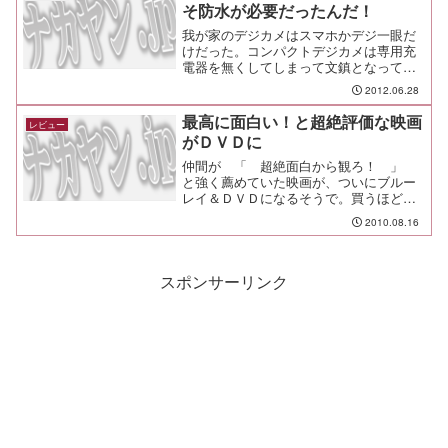
そ防水が必要だったんだ！
我が家のデジカメはスマホかデジ一眼だ
けだった。コンパクトデジカメは専用充
電器を無くしてしまって文鎮となってい
る有様だったので、今回の旅行に合わせ
2012.06.28
て防水デジカメを買った。だってさ、気
軽にこんな写真を撮りたいじゃん！
最高に面白い！と超絶評価な映画
レビュー
がＤＶＤに
仲間が 「 超絶面白から観ろ！ 」
と強く薦めていた映画が、ついにブルー
レイ＆ＤＶＤになるそうで。買うほどな
のかを悩んでいたら、自分が買っても良
2010.08.16
いから観ろ！とのこと。 それほどまで
に面白いのならば買うしかあるまい（笑
定価は３９８０円だけど、...
スポンサーリンク