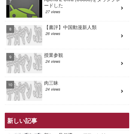
ードした
27 views
【書評】中国動漫新人類
26 views
授業参観
24 views
肉三昧
24 views
新しい記事