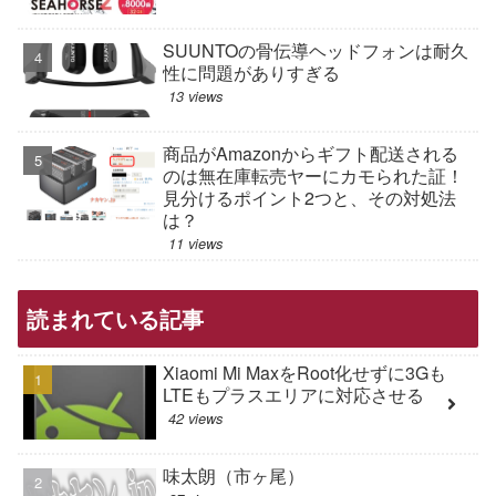
SUUNTOの骨伝導ヘッドフォンは耐久
性に問題がありすぎる
13 views
商品がAmazonからギフト配送される
のは無在庫転売ヤーにカモられた証！
見分けるポイント2つと、その対処法
は？
11 views
読まれている記事
Xiaomi Mi MaxをRoot化せずに3Gも
LTEもプラスエリアに対応させる
42 views
味太朗（市ヶ尾）