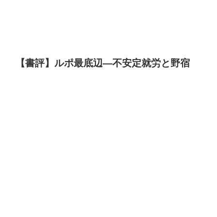
【書評】ルポ最底辺―不安定就労と野宿