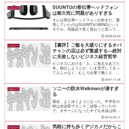
たので、充電している間に梱包から出し
たり、自転車のヘルメットに取り付けた
SUUNTOの骨伝導ヘッドフォン
レビュー
りしたのが前回の開梱...
は耐久性に問題がありすぎる
オレは骨伝導ヘッドフォンが好きだ。愛
用していたのはSUUNTOのWINGという
モデル。高級品で長く使おうと思ってい
たんだがな。壊れてしまったよ。さらに
2026.03.24
残念なのは、修理できない機種なんだっ
てさ。新しいのを買えだとよ。あぁ、無
【書評】ご飯を大盛りにするオバ
レビュー
念。
チャンの店は必ず繁盛する―絶対
に失敗しないビジネス経営哲学
ビジネスにおける「人」に焦点をあてた
本。独立しようとか、いま苦労してるっ
て人じゃなく、むしろ企業で働く人、部
下を持つ人に勧めたい。それは、氏のビ
2007.11.06
ジネスはあくまでも副業であるから。
ソニーの防水Walkmanが凄すぎ
スポーツ
る
最近、よく泳ぐようになった。中学生の
時は水泳部でそこそこ頑張っていたの
で、オサーンになった今でも水泳は得意
だし、やっぱり大好きだ。そんなオレが
2013.03.11
待ち望んだ製品が出た。ヘッドホン一体
型のソニーのWalkmanなんだが、な、
気軽に持ち歩くデジカメだからこ
レビュー
な、なんと、防水仕様で...