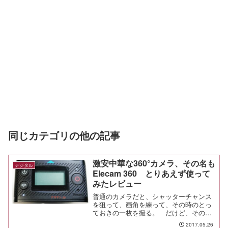
同じカテゴリの他の記事
激安中華な360°カメラ、その名も
デジタル
Elecam 360 とりあえず使って
みたレビュー
普通のカメラだと、シャッターチャンス
を狙って、画角を練って、その時のとっ
ておきの一枚を撮る。 だけど、その場
の雰囲気を残したくて360°カメラを買っ
2017.05.26