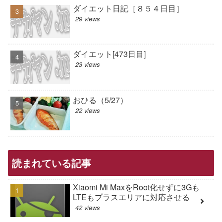
ダイエット日記［８５４日目］
29 views
ダイエット[473日目]
23 views
おひる（5/27）
22 views
読まれている記事
Xiaomi Mi MaxをRoot化せずに3Gも
LTEもプラスエリアに対応させる
42 views