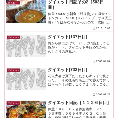
ダイエット日記その2［503日
ダイエット
目］
体重：93.5kg 朝食：残り物少々 昼食：マ
トンカレー￥820（スパイスプラザ＠天王
町）4辛はかなり辛かったので、次回は3
辛にしておこう。 夕食： 間食： 運動：
2013.10.03
メモ：本日の塾弁
ダイエット[137日目]
ダイエット
胃から腸にかけて、いっぱい詰まってる
感が・・・。ダイエットを始めてから、
久しぶりの感覚だ。
2008.01.04
ダイエット[733日目]
ダイエット
花火大会は真下だったからキレイで良か
った。 その後も打ち上げで呑んで酔っ
ぱらった！歩数：１０７２４歩ＪＯＧ：
なし
2009.08.22
ダイエット日記［１１２６日目］
ダイエット
体重：８８．６ｋｇ体脂肪率：２１．
５％歩数：５６９４歩ＪＯＧ：なし朝
食：自家製鮭フレークご飯昼食：辛鬼