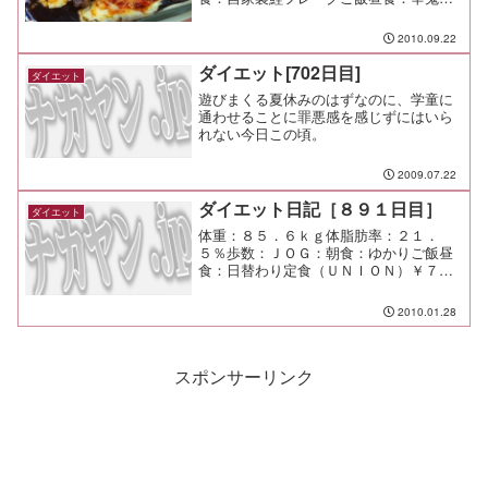
（丘公園＠あざみ野）￥１０３０夕食：
串蔵間食：メモ：久しぶりに仲の良い先
2010.09.22
輩と呑んだ。 いやぁこの人は好きだ
な、やっぱ。
ダイエット[702日目]
ダイエット
遊びまくる夏休みのはずなのに、学童に
通わせることに罪悪感を感じずにはいら
れない今日この頃。
2009.07.22
ダイエット日記［８９１日目］
ダイエット
体重：８５．６ｋｇ体脂肪率：２１．
５％歩数：ＪＯＧ：朝食：ゆかりご飯昼
食：日替わり定食（ＵＮＩＯＮ）￥７３
０夕食：間食：メモ：呑み過ぎたー
2010.01.28
スポンサーリンク