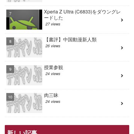
Xperia Z Ultra (C6833)をダウングレ
ードした
27 views
【書評】中国動漫新人類
26 views
授業参観
24 views
肉三昧
24 views
新しい記事