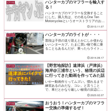
ハンターカブのマフラーを輸入す
CT110
る！
ハンターカブのマフラーを交換すること
にした。購入先は、その名もOne Ten
Motorcyclesというオーストラリアのお
店。そもそもの発端は、Youtubeで見かけ
2013.11.07
たこの動画。このマフラーは何だ？！欲
しいぞ！！と思って探してみたら、eB...
ハンターカブのライトが・・・
CT110
普段は子供の送り迎えとかにしか使わな
いハンターカブ。たまに買い物で夜に乗
ることもあるんだが、乗ったらライトが
豆電球のように暗くてびっくり仰天し
た。ポジション灯の方が明るいとか、い
2014.09.17
ったいどういうことだ。と言う訳で、さ
っそく修理することにした。...
【野営地探訪】遠津浜（戸津浜）
CT110
海岸@三浦市という、秘境の浜辺
に行ってきた動画を作ってみた話
いやー動画作りってムズい。慣れるまで
練習あるのみだな、コレ。と言うこと
で、車だとかなり厳しい秘境の浜辺に行
ってきたよ。
2023.02.07
おうおう！ハンターカブのマフラ
CT110
ー交換の準備するぜ！