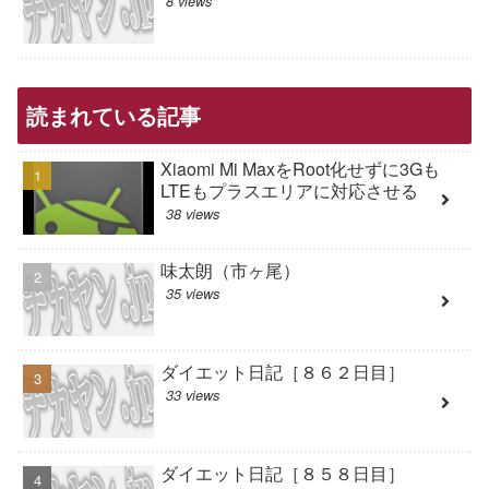
8 views
読まれている記事
Xiaomi Mi MaxをRoot化せずに3Gも
LTEもプラスエリアに対応させる
38 views
味太朗（市ヶ尾）
35 views
ダイエット日記［８６２日目］
33 views
ダイエット日記［８５８日目］