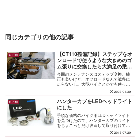
同じカテゴリの他の記事
【CT110整備記録】ステップをオ
CT110
ンロードで使うような大きめのゴ
ム張りに交換したら大満足の乗り
心地
今回のメンテナンスはステップ交換。純
正も良いけど、オフロードなんて滅多に
走らないし。大型バイクとかでも使って
いるようなタイプに変更した。結果、ゆ
2023.01.30
ったりと足を乗せてられる快適さを手に
入れたぜ。
ハンターカブをLEDヘッドライト
CT110
にした
手頃な価格のバイク用LEDヘッドライト
を見つけたので、ハンターカブのライト
をちょこっとだけ改造して取り付けてみ
た。今までよりも明るくて純白の光に感
2015.07.20
動したよ！