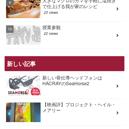
大きなマグロのカマを手軽に塩焼き
で仕上げる我が家のレシピ
23 views
授業参観
22 views
新しい記事
新しい骨伝導ヘッドフォンは
HACRAYのSeaHorse2
【映画評】プロジェクト・ヘイル・
メアリー