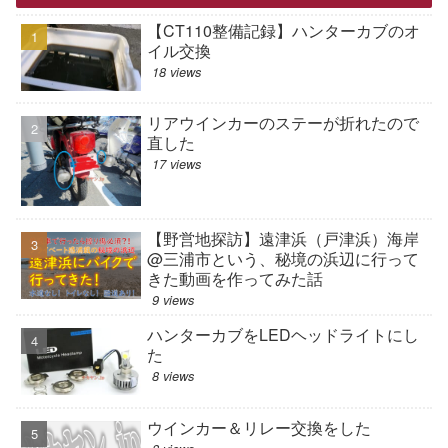
【CT110整備記録】ハンターカブのオ
イル交換
18 views
リアウインカーのステーが折れたので
直した
17 views
【野営地探訪】遠津浜（戸津浜）海岸
@三浦市という、秘境の浜辺に行って
きた動画を作ってみた話
9 views
ハンターカブをLEDヘッドライトにし
た
8 views
ウインカー＆リレー交換をした