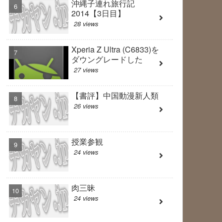
沖縄子連れ旅行記
2014【3日目】
28 views
Xperia Z Ultra (C6833)を
ダウングレードした
27 views
【書評】中国動漫新人類
26 views
授業参観
24 views
肉三昧
24 views