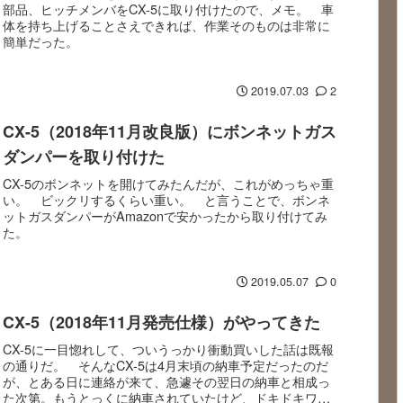
部品、ヒッチメンバをCX-5に取り付けたので、メモ。 車
体を持ち上げることさえできれば、作業そのものは非常に
簡単だった。
2019.07.03
2
CX-5（2018年11月改良版）にボンネットガス
ダンパーを取り付けた
CX-5のボンネットを開けてみたんだが、これがめっちゃ重
い。 ビックリするくらい重い。 と言うことで、ボンネ
ットガスダンパーがAmazonで安かったから取り付けてみ
た。
2019.05.07
0
CX-5（2018年11月発売仕様）がやってきた
CX-5に一目惚れして、ついうっかり衝動買いした話は既報
の通りだ。 そんなCX-5は4月末頃の納車予定だったのだ
が、とある日に連絡が来て、急遽その翌日の納車と相成っ
た次第。もうとっくに納車されていたけど、ドキドキワク