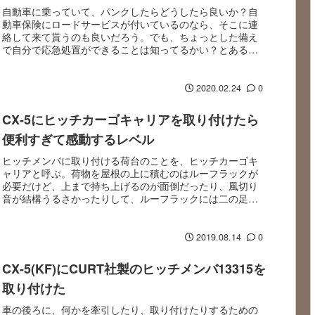
自動車に乗っていて、パンクしたらどうしたら良いか？自
動車保険にロードサービスが付いているのなら、そこに連
絡して来て貰うのも良いだろう。でも、ちょっとした備え
で自分で応急処置ができることは知ってるかい？とある寒
い冬の日、車に乗ろうとしたらパンクしていた。 こ...
2020.02.24
0
CX-5にヒッチカーゴキャリアを取り付けたら
便利すぎて感動するレベル
ヒッチメンバに取り付ける荷台のことを、ヒッチカーゴキ
ャリアと呼ぶ。荷物を屋根の上に積むのはルーフラックが
必要だけど、上まで持ち上げるのが面倒だったり、風切り
音が結構うるさかったりして、ルーフラックには二の足を
踏んでいた。そんな時に見かけたのがヒッチカーゴキ...
2019.08.14
0
CX-5(KF)にCURT社製のヒッチメンバ13315を
取り付けた
車の後ろに、何かを牽引したり、取り付けたりするための