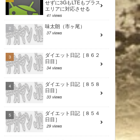
せずに3GもLTEもプラス
エリアに対応させる
41 views
味太朗（市ヶ尾）
37 views
ダイエット日記［８６２
日目］
34 views
ダイエット日記［８５８
日目］
33 views
ダイエット日記［８５４
日目］
29 views